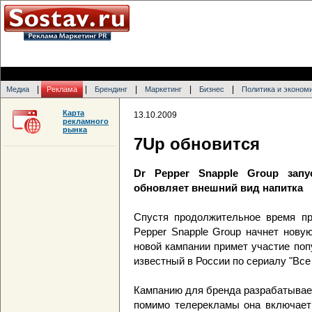
|
|
|
|
|
Медиа
Реклама
Брендинг
Маркетинг
Бизнес
Политика и эконом
Карта
13.10.2009
рекламного
рынка
7Up обновится
Dr Pepper Snapple Group зап
обновляет внешний вид напитка
Спустя продолжительное время пр
Pepper Snapple Group начнет нову
новой кампании примет участие поп
известный в России по сериалу "Все
Кампанию для бренда разрабатывает
помимо телерекламы она включает 