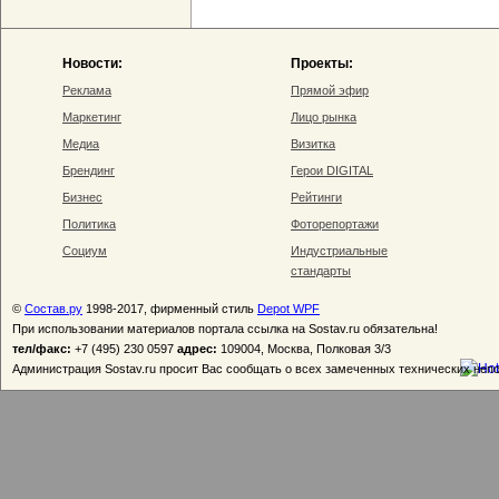
Новости:
Проекты:
Реклама
Прямой эфир
Маркетинг
Лицо рынка
Медиа
Визитка
Брендинг
Герои DIGITAL
Бизнес
Рейтинги
Политика
Фоторепортажи
Социум
Индустриальные
стандарты
©
Состав.ру
1998-2017, фирменный стиль
Depot WPF
При использовании материалов портала ссылка на Sostav.ru обязательна!
тел/факс:
+7 (495) 230 0597
адрес:
109004, Москва, Полковая 3/3
Администрация Sostav.ru просит Вас сообщать о всех замеченных технических неп