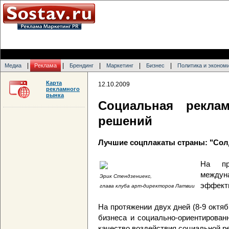
|
|
|
|
|
Медиа
Реклама
Брендинг
Маркетинг
Бизнес
Политика и эконом
Карта
12.10.2009
рекламного
рынка
Социальная рекла
решений
Лучшие соцплакаты страны: "Со
На пр
между
Эрик Стендзениекс,
эффекти
глава клуба арт-директоров Латвии
На протяжении двух дней (8-9 октя
бизнеса и социально-ориентирован
качество воздействия социальной р