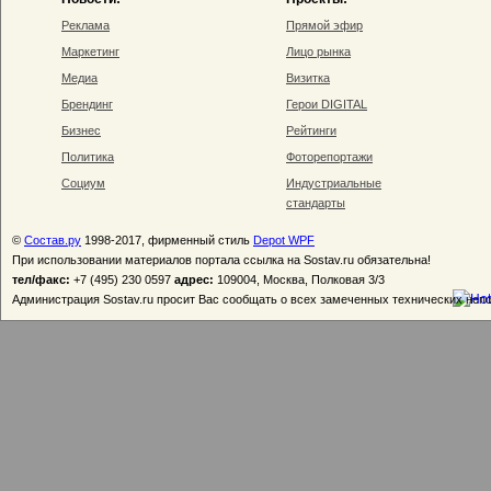
Реклама
Прямой эфир
Маркетинг
Лицо рынка
Медиа
Визитка
Брендинг
Герои DIGITAL
Бизнес
Рейтинги
Политика
Фоторепортажи
Социум
Индустриальные
стандарты
©
Состав.ру
1998-2017, фирменный стиль
Depot WPF
При использовании материалов портала ссылка на Sostav.ru обязательна!
тел/факс:
+7 (495) 230 0597
адрес:
109004, Москва, Полковая 3/3
Администрация Sostav.ru просит Вас сообщать о всех замеченных технических неп