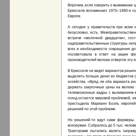
Впрочем, если говорить о выживании ц
Брюсселе вспоминают 1970–1980-е год
Европе.
А сегодня у правительств при всем 
безусловно, есть. Межправительстве
встречи «молочной двадцатки», сос
надправительственные структуры непр
всех в необходимости сокращения до
посоветовала в ответ на акции ф
производителей молока отвергли эту и
В Брюсселе не видят вариантов решен
выделить больше денег из бюджетов (и
хозяйства. «Вряд ли оба варианта реа
держать закупочные цены на молоко в
телевизионные кадры с выливанием м
голод остается мировой проблемой, е
пристыдила Марианн Боэль европейц
решений по этой проблеме.
Но решений-то ждут сами фермеры.
всеоружии. Собралось до 5 тыс. челове
Тракторами пытались валить заграж