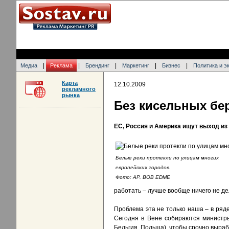
|
|
|
|
|
Медиа
Реклама
Брендинг
Маркетинг
Бизнес
Политика и э
Карта
12.10.2009
рекламного
рынка
Без кисельных бе
ЕС, Россия и Америка ищут выход из
Белые реки протекли по улицам многих
европейских городов.
Фото: AP. BOB EDME
работать – лучше вообще ничего не де
Проблема эта не только наша – в ряд
Сегодня в Вене собираются министры
Бельгия, Польша), чтобы срочно выраб