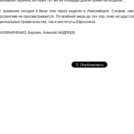
алевших буренок, которых тут же на площади доили прямо на асфальт...
е сражение сегодня в Вене или через неделю в Люксембурге. Словом, «м
рспективе не просматривается. По крайней мере до тех пор, пока не удастс
циональные правительства, так и институты Евросоюза.
 КАЛИНИЧЕНКО, Берлин, Алексей АНДРЕЕВ