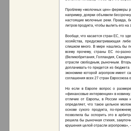
Проблему «молочных цен» фермеры ра
например, доярки объявили бессрочну
настоящие молочные реки. Правда, бе
литров продукта, чтобы вылить его на 
Вообще, что касается стран ЕС, то зд
хозяйства, предусматривающая либе
слишком много. В мире нашлись бы по
всему прочему, страны ЕС по-разно
(Великобритания, Голландия, Скандин
отрасли свободным, рыночным. Вторы
доплачивать-то придется из бюджета 
экономике которой агропром имеет с
соглашения всех 27 стран Евросоюза о
Но если в Европе вопрос о размере
«финансовые интервенции» в новинку.
отличие от Европы, в России никак 
определяет, что такое цельное молок
основе сухого продукта, по-прежне
позволила бы оспорить это в арбитр
решила бы рыночная стихия, закупочн
крушения целой отрасли агропрома», 