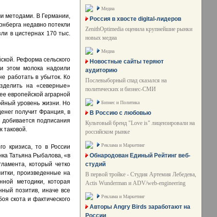
Медиа
и методами. В Германии,
Россия в хвосте digital-лидеров
рнберга недавно потекли
ZenithOptimedia оценила крупнейшие рынки
зли в цистернах 170 тыс.
новых медиа
Медиа
йской. Реформа сельского
Новостные сайты теряют
ри этом молока надоили
аудиторию
е работать в убыток. Ко
Послевыборный спад сказался на
азделить на «северные»
политических и бизнес-СМИ
ее европейской аграрной
Бизнес и Политика
ойный уровень жизни. Но
енег получит Франция, в
В Россию с любовью
р добивается подписания
Культовый бренд "Love is" лицензировали на
к таковой.
российском рынке
Реклама и Маркетинг
о кризиса, то в России
Обнародован Единый Рейтинг веб-
нка Татьяна Рыбалова, «в
студий
гламента, который четко
питки, произведенные на
В первой тройке - Студия Артемия Лебедева,
нной методики, которая
Actis Wunderman и ADV/web-engineering
нный позитив, иначе все
Реклама и Маркетинг
оя скота и фактического
Авторы Angry Birds заработают на
России