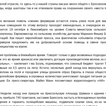
елой отрасли, то здесь-то у нашей страны как раз много общего с Еросоюзом
ы, когда шахтеры так и не отвоевали права на сохранение своего «места 
их желании помочь «своим» фермерам остается очень узкое поле для ман
нные совещания по этому вопросу проходят еженедельно, и очередное из
тоится 19 октября в Люксембурге на уровне Совета министров сельског
еклонны. Еврокомиссар по сельскому хозяйству, датчанка Марианн Фишер Бо
таций. Как пишет европейская пресса, она фактически «объявила открыт
ермеров предложить им на добровольной основе помощь в смене пр
нициативу на корню.
ия проблемы в ближайшее время. Говорят только о двух возможных подходах
 это во время кризиса) или увеличить дотации производителям молока за с
льны», – заключает г-жа Боэль, подчеркивая, что союзный бюджет тратит 5
ыше на 3,5 цента за литр. Кстати, несколько дней назад она вернулась из
олока на поля и городские улицы уронили образ Европы в глазах обществе
вропейские фермеры в огромных количествах уничтожают продукт питания ра
ев. Ее пресс-секретарь Майкл Манн посоветовал корреспонденту «НИ»
 Неделю назад они пришли на брюссельскую плошадь Шумана к зданию 
к, прибыло 740 тракторов, заставив Брюссель застыть в безнадежных пробках.
дения и таранить полицейские машины, поджигали охапки сена, из-за ч