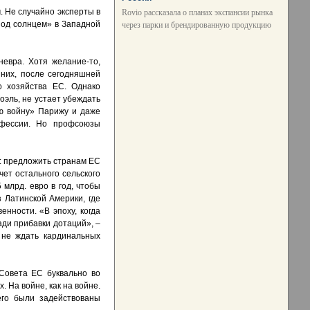
. Не случайно эксперты в
Rovio рассказала о планах экспансии рынка
под солнцем» в Западной
через парки и брендированную продукцию
евра. Хотя желание-то,
 них, после сегодняшней
о хозяйства ЕС. Однако
эль, не устает убеждать
ую войну» Парижу и даже
офессии. Но профсоюзы
: предложить странам ЕС
чет остального сельского
 млрд. евро в год, чтобы
 Латинской Америки, где
нности. «В эпоху, когда
ди прибавки дотаций», –
 не ждать кардинальных
Совета ЕС буквально во
 На войне, как на войне.
его были задействованы