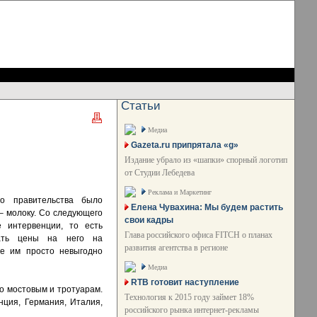
Статьи
Медиа
Gazeta.ru припрятала «g»
Издание убрало из «шапки» спорный логотип
от Студии Лебедева
Реклама и Маркетинг
го правительства было
Елена Чувахина: Мы будем растить
– молоку. Со следующего
свои кадры
 интервенции, то есть
Глава российского офиса FITCH о планах
вать цены на него на
развития агентства в регионе
е им просто невыгодно
Медиа
RTB готовит наступление
по мостовым и тротуарам.
Технология к 2015 году займет 18%
нция, Германия, Италия,
российского рынка интернет-рекламы