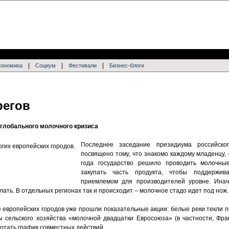
|
|
|
кономика
Социум
Фестивали
Бизнес-блоги
регов
 глобального молочного кризиса
Последнее заседание президиума российско
посвящено тому, что знакомо каждому младенцу, 
года государство решило проводить молочные
закупать часть продукта, чтобы поддержи
приемлемом для производителей уровне. Инач
лать. В отдельных регионах так и происходит – молочное стадо идет под нож.
е европейских городов уже прошли показательные акции: белые реки текли 
 сельского хозяйства «молочной двадцатки Евросоюза» (в частности, Фра
отать график совместных действий.