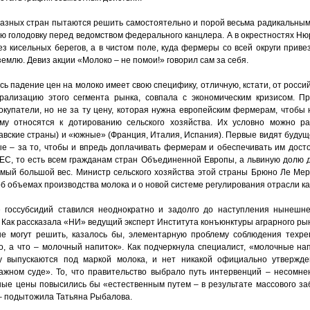
зных стран пытаются решить самостоятельно и порой весьма радикальным
ю голодовку перед ведомством федерального канцлера. А в окрестностях Ню
з кисельных берегов, а в чистом поле, куда фермеры со всей округи приве
землю. Девиз акции «Молоко – не помои!» говорил сам за себя.
есь падение цен на молоко имеет свою специфику, отличную, кстати, от росси
рализацию этого сегмента рынка, совпала с экономическим кризисом. П
купатели, но не за ту цену, которая нужна европейским фермерам, чтобы н
му относятся к дотированию сельского хозяйства. Их условно можно р
авские страны) и «южные» (Франция, Италия, Испания). Первые видят будущ
е – за то, чтобы и впредь доплачивать фермерам и обеспечивать им дост
ЕС, то есть всем гражданам стран Объединенной Европы, а львиную долю д
амый большой вес. Министр сельского хозяйства этой страны Брюно Ле Ме
б объемах производства молока и о новой системе регулирования отрасли ка
 госсубсидий ставился неоднократно и задолго до наступления нынешнег
 Как рассказала «НИ» ведущий эксперт Института конъюнктуры аграрного ры
не могут решить, казалось бы, элементарную проблему соблюдения техре
о, а что – молочный напиток». Как подчеркнула специалист, «молочные на
му выпускаются под маркой молока, и нет никакой официально утвержде
ажном суде». То, что правительство выбрало путь интервенций – несомне
ые цены повысились бы «естественным путем – в результате массового заб
– подытожила Татьяна Рыбалова.