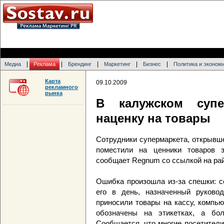
|
|
|
|
|
Медиа
Реклама
Брендинг
Маркетинг
Бизнес
Политика и эконом
Карта
09.10.2009
рекламного
рынка
В калужском супе
наценку на товары
Сотрудники супермаркета, открывш
поместили на ценники товаров з
сообщает Regnum со ссылкой на рай
Ошибка произошла из-за спешки: с
его в день, назначенный руковод
приносили товары на кассу, компь
обозначены на этикетках, а бо
Сообщается, что многие посетител