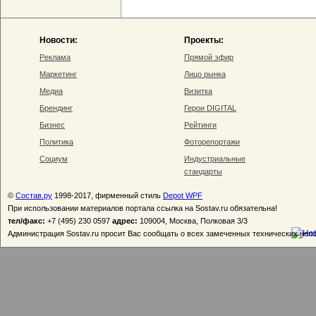
Новости:
Проекты:
Реклама
Прямой эфир
Маркетинг
Лицо рынка
Медиа
Визитка
Брендинг
Герои DIGITAL
Бизнес
Рейтинги
Политика
Фоторепортажи
Социум
Индустриальные
стандарты
©
Состав.ру
1998-2017, фирменный стиль
Depot WPF
При использовании материалов портала ссылка на Sostav.ru обязательна!
тел/факс:
+7 (495) 230 0597
адрес:
109004, Москва, Полковая 3/3
Администрация Sostav.ru просит Вас сообщать о всех замеченных технических неп