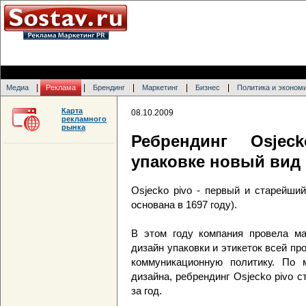
|
|
|
|
|
Медиа
Реклама
Брендинг
Маркетинг
Бизнес
Политика и эконом
Карта
08.10.2009
рекламного
рынка
Ребрендинг Osjec
упаковке новый вид
Osjecko pivo - первый и старейши
основана в 1697 году).
В этом году компания провела ма
дизайн упаковки и этикеток всей пр
коммуникационную политику. По 
дизайна, ребрендинг Osjecko pivo 
за год.