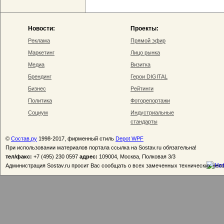
Новости:
Проекты:
Реклама
Прямой эфир
Маркетинг
Лицо рынка
Медиа
Визитка
Брендинг
Герои DIGITAL
Бизнес
Рейтинги
Политика
Фоторепортажи
Социум
Индустриальные
стандарты
©
Состав.ру
1998-2017, фирменный стиль
Depot WPF
При использовании материалов портала ссылка на Sostav.ru обязательна!
тел/факс:
+7 (495) 230 0597
адрес:
109004, Москва, Полковая 3/3
Администрация Sostav.ru просит Вас сообщать о всех замеченных технических неп