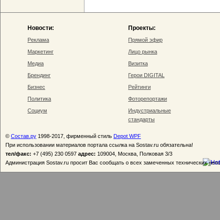
Новости:
Проекты:
Реклама
Прямой эфир
Маркетинг
Лицо рынка
Медиа
Визитка
Брендинг
Герои DIGITAL
Бизнес
Рейтинги
Политика
Фоторепортажи
Социум
Индустриальные
стандарты
©
Состав.ру
1998-2017, фирменный стиль
Depot WPF
При использовании материалов портала ссылка на Sostav.ru обязательна!
тел/факс:
+7 (495) 230 0597
адрес:
109004, Москва, Полковая 3/3
Администрация Sostav.ru просит Вас сообщать о всех замеченных технических неп