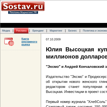
|
|
|
|
|
Медиа
Реклама
Брендинг
Маркетинг
Бизнес
Политика и эконом
Карта
07.10.2009
рекламного
рынка
Юлия Высоцкая куп
миллионов долларо
"Эксмо" и Андрей Кончаловский 
Издательство "Эксмо" и Продюсерс
об открытии нового женского глян
редактором станет популярная
Высоцкая. Инвестиции в проект сос
Первый номер журнала "ХлебСоль" 
Стартовый тираж составит 150 000