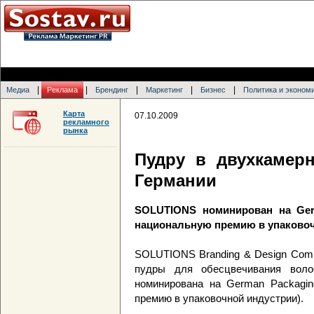
|
|
|
|
|
Медиа
Реклама
Брендинг
Маркетинг
Бизнес
Политика и эконом
Карта
07.10.2009
рекламного
рынка
Пудру в двухкамер
Германии
SOLUTIONS номинирован на Ger
национальную премию в упаково
SOLUTIONS Branding & Design Comp
пудры для обесцвечивания воло
номинирована на German Packagin
премию в упаковочной индустрии).