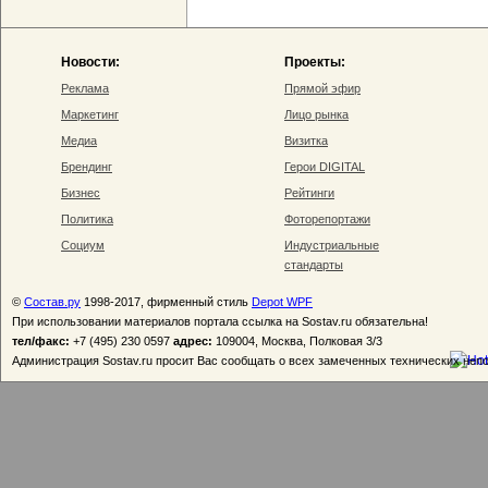
Новости:
Проекты:
Реклама
Прямой эфир
Маркетинг
Лицо рынка
Медиа
Визитка
Брендинг
Герои DIGITAL
Бизнес
Рейтинги
Политика
Фоторепортажи
Социум
Индустриальные
стандарты
©
Состав.ру
1998-2017, фирменный стиль
Depot WPF
При использовании материалов портала ссылка на Sostav.ru обязательна!
тел/факс:
+7 (495) 230 0597
адрес:
109004, Москва, Полковая 3/3
Администрация Sostav.ru просит Вас сообщать о всех замеченных технических неп