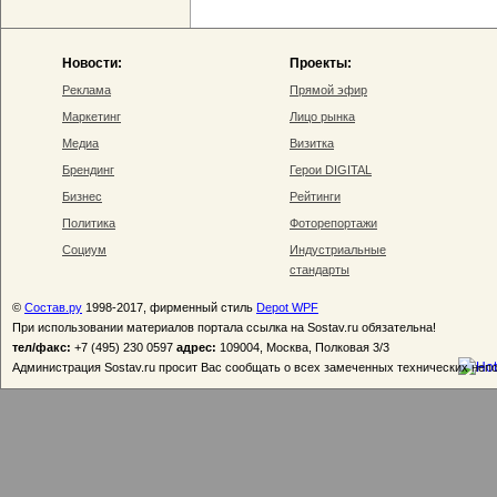
Новости:
Проекты:
Реклама
Прямой эфир
Маркетинг
Лицо рынка
Медиа
Визитка
Брендинг
Герои DIGITAL
Бизнес
Рейтинги
Политика
Фоторепортажи
Социум
Индустриальные
стандарты
©
Состав.ру
1998-2017, фирменный стиль
Depot WPF
При использовании материалов портала ссылка на Sostav.ru обязательна!
тел/факс:
+7 (495) 230 0597
адрес:
109004, Москва, Полковая 3/3
Администрация Sostav.ru просит Вас сообщать о всех замеченных технических неп