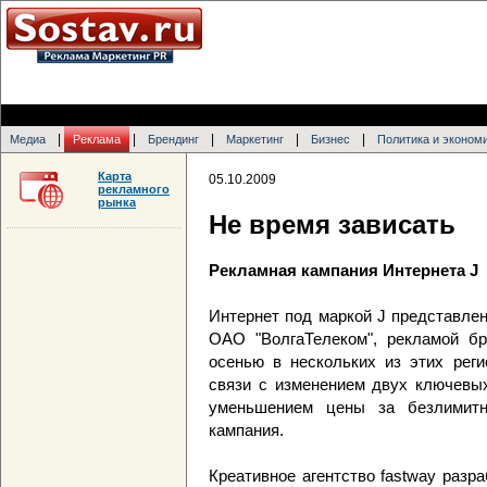
|
|
|
|
|
Медиа
Реклама
Брендинг
Маркетинг
Бизнес
Политика и эконом
Карта
05.10.2009
рекламного
рынка
Не время зависать
Рекламная кампания Интернета J
Интернет под маркой J представлен
ОАО "ВолгаТелеком", рекламой бре
осенью в нескольких из этих рег
связи с изменением двух ключевых
уменьшением цены за безлимитн
кампания.
Креативное агентство fastway раз