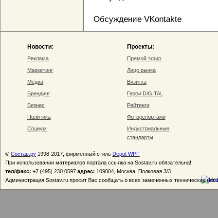
Обсуждение VKontakte
Новости:
Проекты:
Реклама
Прямой эфир
Маркетинг
Лицо рынка
Медиа
Визитка
Брендинг
Герои DIGITAL
Бизнес
Рейтинги
Политика
Фоторепортажи
Социум
Индустриальные
стандарты
©
Состав.ру
1998-2017, фирменный стиль
Depot WPF
При использовании материалов портала ссылка на Sostav.ru обязательна!
тел/факс:
+7 (495) 230 0597
адрес:
109004, Москва, Полковая 3/3
Администрация Sostav.ru просит Вас сообщать о всех замеченных технических неп