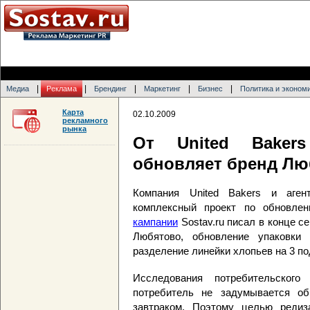
|
|
|
|
|
Медиа
Реклама
Брендинг
Маркетинг
Бизнес
Политика и эконом
Карта
02.10.2009
рекламного
рынка
От United Baker
обновляет бренд Лю
Компания United Bakers и агент
комплексный проект по обновл
кампании
Sostav.ru писал в конце с
Любятово, обновление упаковки 
разделение линейки хлопьев на 3 п
Исследования потребительског
потребитель не задумывается о
завтраком. Поэтому целью редиз