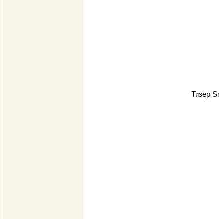
Тизер S