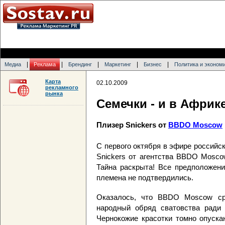
|
|
|
|
|
Медиа
Реклама
Брендинг
Маркетинг
Бизнес
Политика и эконом
Карта
02.10.2009
рекламного
рынка
Семечки - и в Африк
Плизер Snickers от
BBDO Moscow
С первого октября в эфире российс
Snickers от агентства BBDO Mosco
Тайна раскрыта! Все предположени
племена не подтвердились.
Оказалось, что BBDO Moscow ср
народный обряд сватовства ради 
Чернокожие красотки томно опуска