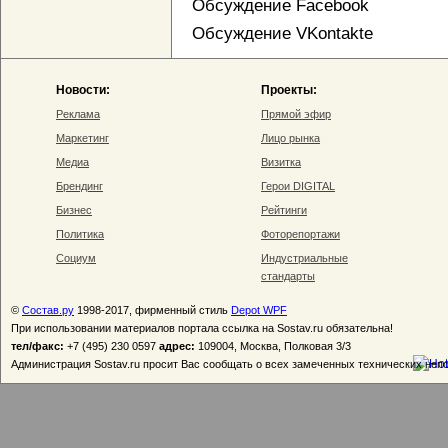
Обсуждение Facebook
Обсуждение VKontakte
Новости:
Проекты:
Реклама
Прямой эфир
Маркетинг
Лицо рынка
Медиа
Визитка
Брендинг
Герои DIGITAL
Бизнес
Рейтинги
Политика
Фоторепортажи
Социум
Индустриальные
стандарты
©
Состав.ру
1998-2017, фирменный стиль
Depot WPF
При использовании материалов портала ссылка на Sostav.ru обязательна!
тел/факс:
+7 (495) 230 0597
адрес:
109004, Москва, Полковая 3/3
Администрация Sostav.ru просит Вас сообщать о всех замеченных технических неп