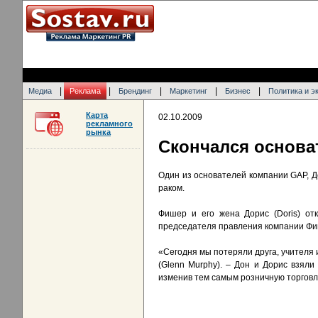
|
|
|
|
|
Медиа
Реклама
Брендинг
Маркетинг
Бизнес
Политика и э
Карта
02.10.2009
рекламного
рынка
Скончался основа
Один из основателей компании GAP, Д
раком.
Фишер и его жена Дорис (Doris) от
председателя правления компании Фиш
«Сегодня мы потеряли друга, учителя 
(Glenn Murphy). – Дон и Дорис взял
изменив тем самым розничную торговл