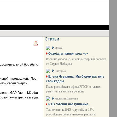
Статьи
Медиа
Gazeta.ru припрятала «g»
Издание убрало из «шапки» спорный логотип
от Студии Лебедева
продолжительной борьбы с
Интервью
Елена Чувахина: Мы будем растить
льной продукцией. Пост
свои кадры
амой своей смерти.
Глава российского офиса FITCH о планах
развития агентства в регионе
равления GAP Гленн Мёрфи
овой культуре, навсегда
Реклама и Маркетинг
RTB готовит наступление
Технология к 2015 году займет 18%
российского рынка интернет-рекламы