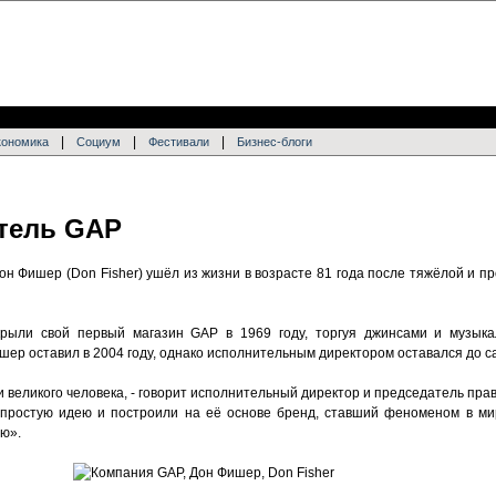
|
|
|
кономика
Социум
Фестивали
Бизнес-блоги
тель GAP
он Фишер (Don Fisher) ушёл из жизни в возрасте 81 года после тяжёлой и 
крыли свой первый магазин GAP в 1969 году, торгуя джинсами и музыка
ер оставил в 2004 году, однако исполнительным директором оставался до с
и великого человека, - говорит исполнительный директор и председатель п
и простую идею и построили на её основе бренд, ставший феноменом в мир
ю».