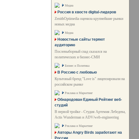
Медиа
Россия в хвосте digital-лидеров
ZenithOptimedia оценила крупнейшие рынки
новых медиа
Медиа
Новостные сайты теряют
аудиторию
Послевыборный спад сказался на
политических и бизнес-СМИ
Бизнес и Политика
В Россию с любовью
Культовый бренд "Love is" лицензировали на
российском рынке
Реклама и Маркетинг
Обнародован Единый Рейтинг веб-
студий
В первой тройке - Студия Артемия Лебедева,
Actis Wunderman и ADV/web-engineering
Реклама и Маркетинг
Авторы Angry Birds заработают на
России