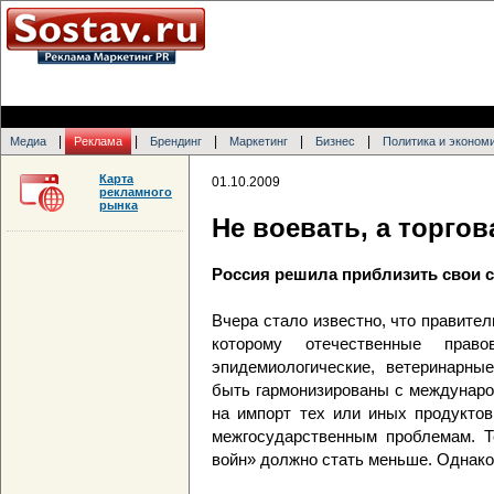
|
|
|
|
|
Медиа
Реклама
Брендинг
Маркетинг
Бизнес
Политика и эконом
Карта
01.10.2009
рекламного
рынка
Не воевать, а торгов
Россия решила приблизить свои 
Вчера стало известно, что правите
которому отечественные прав
эпидемиологические, ветеринарны
быть гармонизированы с междунаро
на импорт тех или иных продуктов
межгосударственным проблемам. Т
войн» должно стать меньше. Однако,