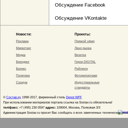
Обсуждение Facebook
Обсуждение VKontakte
Новости:
Проекты:
Реклама
Прямой эфир
Маркетинг
Лицо рынка
Медиа
Визитка
Брендинг
Герои DIGITAL
Бизнес
Рейтинги
Политика
Фоторепортажи
Социум
Индустриальные
стандарты
©
Состав.ру
1998-2017, фирменный стиль
Depot WPF
При использовании материалов портала ссылка на Sostav.ru обязательна!
тел/факс:
+7 (495) 230 0597
адрес:
109004, Москва, Полковая 3/3
Администрация Sostav.ru просит Вас сообщать о всех замеченных технических неп