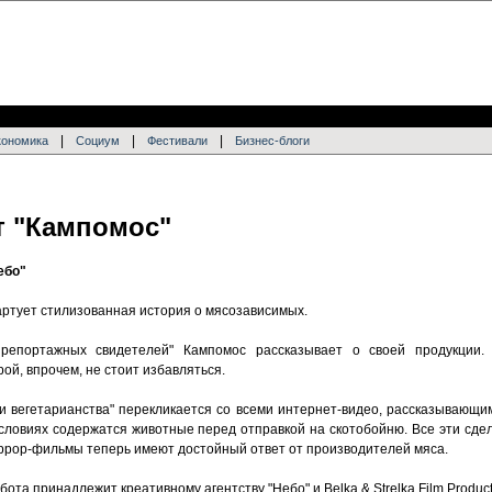
|
|
|
кономика
Социум
Фестивали
Бизнес-блоги
т "Кампомос"
ебо"
артует стилизованная история о мясозависимых.
репортажных свидетелей" Кампомос рассказывает о своей продукции. 
рой, впрочем, не стоит избавляться.
и вегетарианства" перекликается со всеми интернет-видео, рассказывающим
х условиях содержатся животные перед отправкой на скотобойню. Все эти сд
ррор-фильмы теперь имеют достойный ответ от производителей мяса.
та принадлежит креативному агентству "Небо" и Belka & Strelka Film Product