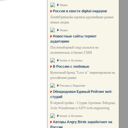
Медиа
Россия в хвосте digital-лидеров
ZenithOptimedia оценила крупнейшие рынки
новых медиа
Медиа
Новостные сайты теряют
аудиторию
Послевыборный спад сказался на
политических и бизнес-СМИ
Бизнес и Политика
В Россию с любовью
Культовый бренд "Love is" лицензировали на
российском рынке
Реклама и Маркетинг
Обнародован Единый Рейтинг веб-
студий
В первой тройке - Студия Артемия Лебедева,
Actis Wunderman и ADV/web-engineering
Бизнес и Политика
Авторы Angry Birds заработают на
России