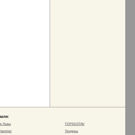
вали:
ие Львы
TOPSOSTAV
 Hammer
Тендеры