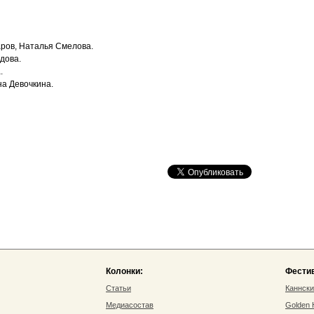
ров, Наталья Смелова.
дова.
.
на Девочкина.
Колонки:
Фести
Статьи
Каннск
Медиасостав
Golden