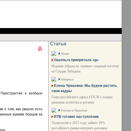
Статьи
Медиа
Gazeta.ru припрятала «g»
Издание убрало из «шапки» спорный логотип
от Студии Лебедева
Интервью
Елена Чувахина: Мы будем растить
свои кадры
Пристрастие к колбасе
Глава российского офиса FITCH о планах
развития агентства в регионе
и о том, как ужасно есть
Реклама и Маркетинг
еланные руками борцов за
RTB готовит наступление
Технология к 2015 году займет 18%
российского рынка интернет-рекламы
ion.