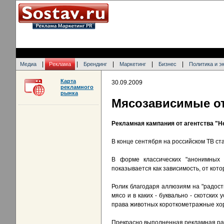
|
|
|
|
|
Медиа
Реклама
Брендинг
Маркетинг
Бизнес
Политика и э
Карта
30.09.2009
рекламного
рынка
Мясозависимые о
Рекламная кампания от агентства "Н
В конце сентября на российском ТВ ст
В форме классических "анонимных 
показывается как зависимость, от кото
Ролик благодаря аллюзиям на "радост
мясо и в каких - буквально - скотски
права животных короткометражные хо
Прекрасно выполненная рекламная рабо