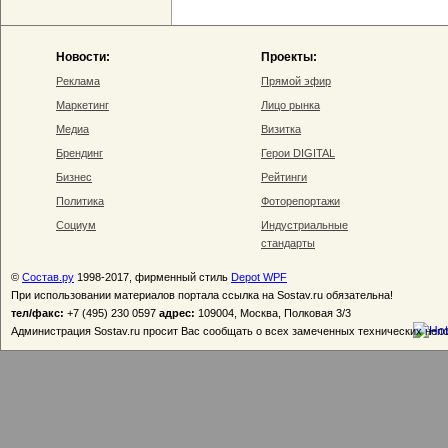
Новости:
Проекты:
Реклама
Прямой эфир
Маркетинг
Лицо рынка
Медиа
Визитка
Брендинг
Герои DIGITAL
Бизнес
Рейтинги
Политика
Фоторепортажи
Социум
Индустриальные
стандарты
©
Состав.ру
1998-2017, фирменный стиль
Depot WPF
При использовании материалов портала ссылка на Sostav.ru обязательна!
тел/факс:
+7 (495) 230 0597
адрес:
109004, Москва, Полковая 3/3
Администрация Sostav.ru просит Вас сообщать о всех замеченных технических неп