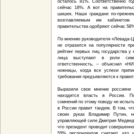
осталось 81%. Соответственно го
сейчас 18%. А вот на правительс
шишек. Наши граждане по-прежне
возглавляемым им кабинетом м
правительства одобряют сейчас 58
По мнению руководителя «Левада-Це
не отразился на популярности пре
рейтинг первых лиц государства у 
лица выступают в роли симв
ответственность, – объяснил «НИ
ножницы, когда все успехи припи
требования предъявляются к правит
Выразили свое мнение россияне 
находится власть в России. П
сомнений по этому поводу не испыты
в России правит тандем. В том, ч
своих руках Владимир Путин, 
управляющей силе Дмитрия Медведе
что президент проводит совершенно
59% респондентов считают, что 