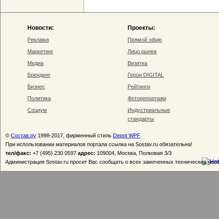
Новости:
Проекты:
Реклама
Прямой эфир
Маркетинг
Лицо рынка
Медиа
Визитка
Брендинг
Герои DIGITAL
Бизнес
Рейтинги
Политика
Фоторепортажи
Социум
Индустриальные
стандарты
©
Состав.ру
1998-2017, фирменный стиль
Depot WPF
При использовании материалов портала ссылка на Sostav.ru обязательна!
тел/факс:
+7 (495) 230 0597
адрес:
109004, Москва, Полковая 3/3
Администрация Sostav.ru просит Вас сообщать о всех замеченных технических неп