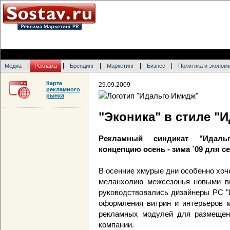
|
|
|
|
|
Медиа
Реклама
Брендинг
Маркетинг
Бизнес
Политика и эконом
Карта
29.09.2009
рекламного
рынка
"Эконика" в стиле "
Рекламный синдикат "Идаль
концепцию осень - зима `09 для с
В осенние хмурые дни особенно хоче
меланхолию межсезонья новыми в
руководствовались дизайнеры РС "
оформления витрин и интерьеров м
рекламных модулей для размещен
компании.