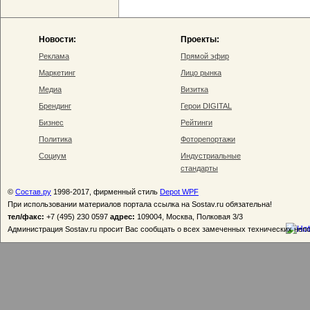
Новости:
Проекты:
Реклама
Прямой эфир
Маркетинг
Лицо рынка
Медиа
Визитка
Брендинг
Герои DIGITAL
Бизнес
Рейтинги
Политика
Фоторепортажи
Социум
Индустриальные
стандарты
©
Состав.ру
1998-2017, фирменный стиль
Depot WPF
При использовании материалов портала ссылка на Sostav.ru обязательна!
тел/факс:
+7 (495) 230 0597
адрес:
109004, Москва, Полковая 3/3
Администрация Sostav.ru просит Вас сообщать о всех замеченных технических неп