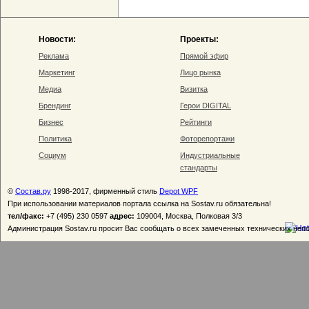
Новости:
Проекты:
Реклама
Прямой эфир
Маркетинг
Лицо рынка
Медиа
Визитка
Брендинг
Герои DIGITAL
Бизнес
Рейтинги
Политика
Фоторепортажи
Социум
Индустриальные
стандарты
©
Состав.ру
1998-2017, фирменный стиль
Depot WPF
При использовании материалов портала ссылка на Sostav.ru обязательна!
тел/факс:
+7 (495) 230 0597
адрес:
109004, Москва, Полковая 3/3
Администрация Sostav.ru просит Вас сообщать о всех замеченных технических неп