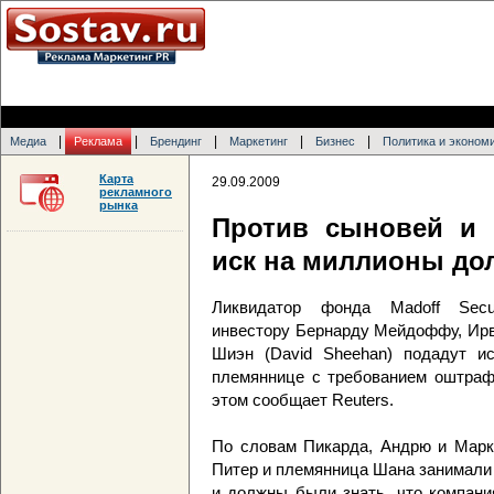
|
|
|
|
|
Медиа
Реклама
Брендинг
Маркетинг
Бизнес
Политика и эконом
Карта
29.09.2009
рекламного
рынка
Против сыновей и
иск на миллионы до
Ликвидатор фонда Madoff Secur
инвестору Бернарду Мейдоффу, Ирв
Шиэн (David Sheehan) подадут и
племяннице с требованием оштраф
этом сообщает Reuters.
По словам Пикарда, Андрю и Марк
Питер и племянница Шана занимали 
и должны были знать, что компани