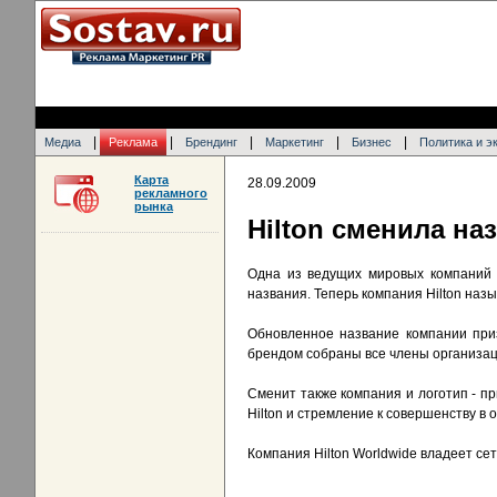
|
|
|
|
|
Медиа
Реклама
Брендинг
Маркетинг
Бизнес
Политика и э
Карта
28.09.2009
рекламного
рынка
Hilton сменила на
Одна из ведущих мировых компаний г
названия. Теперь компания Hilton назы
Обновленное название компании приз
брендом собраны все члены организаци
Сменит также компания и логотип - пр
Hilton и стремление к совершенству в 
Компания Hilton Worldwide владеет се