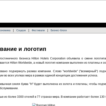
|
|
|
кономика
Социум
Фестивали
Бизнес-блоги
звание и логотип
остиничного бизнеса Hilton Hotels Corporation объявила о смене логотип
вается Hilton Worldwide, а новый логотип компании выполнен из платины и зо
вано подчеркнуть размах компании. Слово "worldwide" ("всемирный") подч
и во всех уголках мира в рамках единой концепции достижения успеха.
ивычная синяя буква "H" будет выполнена из золота и платины, чтобы подч
обслуживании.
тью из более 3300 отелей в 77 странах мира. В компании работает более 130 