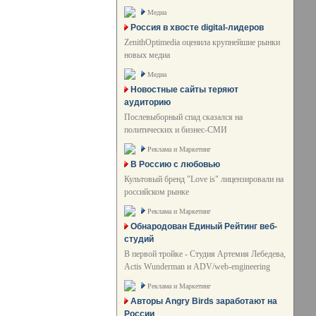
Медиа
Россия в хвосте digital-лидеров
ZenithOptimedia оценила крупнейшие рынки
новых медиа
Медиа
Новостные сайты теряют
аудиторию
Послевыборный спад сказался на
политических и бизнес-СМИ
Реклама и Маркетинг
В Россию с любовью
Культовый бренд "Love is" лицензировали на
российском рынке
Реклама и Маркетинг
Обнародован Единый Рейтинг веб-
студий
В первой тройке - Студия Артемия Лебедева,
Actis Wunderman и ADV/web-engineering
Реклама и Маркетинг
Авторы Angry Birds заработают на
России