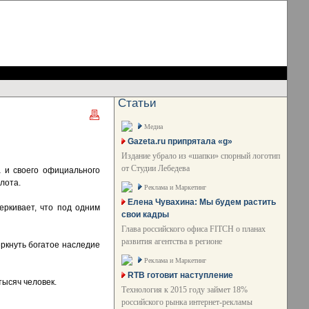
Статьи
Медиа
Gazeta.ru припрятала «g»
Издание убрало из «шапки» спорный логотип
от Студии Лебедева
а и своего официального
лота.
Реклама и Маркетинг
Елена Чувахина: Мы будем растить
еркивает, что под одним
свои кадры
Глава российского офиса FITCH о планах
развития агентства в регионе
еркнуть богатое наследие
Реклама и Маркетинг
RTB готовит наступление
тысяч человек.
Технология к 2015 году займет 18%
российского рынка интернет-рекламы