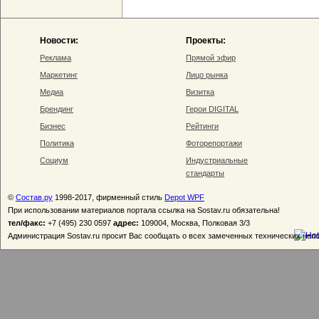
Новости:
Проекты:
Реклама
Прямой эфир
Маркетинг
Лицо рынка
Медиа
Визитка
Брендинг
Герои DIGITAL
Бизнес
Рейтинги
Политика
Фоторепортажи
Социум
Индустриальные
стандарты
©
Состав.ру
1998-2017, фирменный стиль
Depot WPF
При использовании материалов портала ссылка на Sostav.ru обязательна!
тел/факс:
+7 (495) 230 0597
адрес:
109004, Москва, Полковая 3/3
Администрация Sostav.ru просит Вас сообщать о всех замеченных технических неп