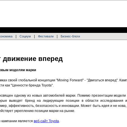
|
|
|
кономика
Социум
Фестивали
Бизнес-блоги
т движение вперед
новым моделям марки
мках своей глобальной концепции "Moving Forward" - "Двигаться вперед". Ка
ти как "Ценности бренда Toyota".
освящен одному из новых автомобилей марки. Помимо презентации модели
торые выводят бренд на лидирующие позиции в области исследования 
мер, эффективность, безопасность и инновации. Может быть идея и не нова,
ействует укреплению позиции марки на рынке.
 кампании является
веб-сайт Toyota
.