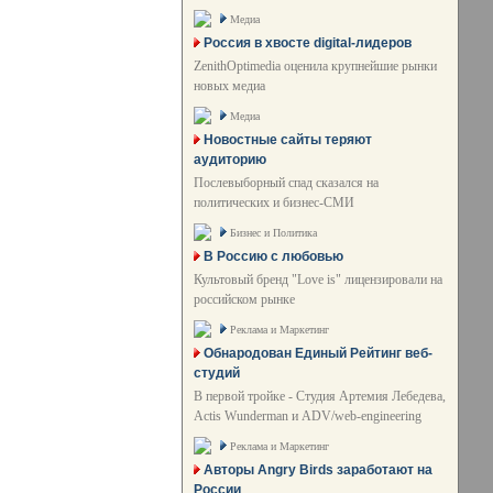
Медиа
Россия в хвосте digital-лидеров
ZenithOptimedia оценила крупнейшие рынки
новых медиа
Медиа
Новостные сайты теряют
аудиторию
Послевыборный спад сказался на
политических и бизнес-СМИ
Бизнес и Политика
В Россию с любовью
Культовый бренд "Love is" лицензировали на
российском рынке
Реклама и Маркетинг
Обнародован Единый Рейтинг веб-
студий
В первой тройке - Студия Артемия Лебедева,
Actis Wunderman и ADV/web-engineering
Реклама и Маркетинг
Авторы Angry Birds заработают на
России