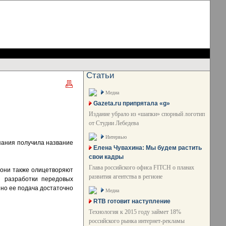
Статьи
Медиа
Gazeta.ru припрятала «g»
Издание убрало из «шапки» спорный логотип
от Студии Лебедева
Интервью
мпания получила название
Елена Чувахина: Мы будем растить
свои кадры
Глава российского офиса FITCH о планах
 они также олицетворяют
развития агентства в регионе
и разработки передовых
 но ее подача достаточно
Медиа
RTB готовит наступление
Технология к 2015 году займет 18%
российского рынка интернет-рекламы