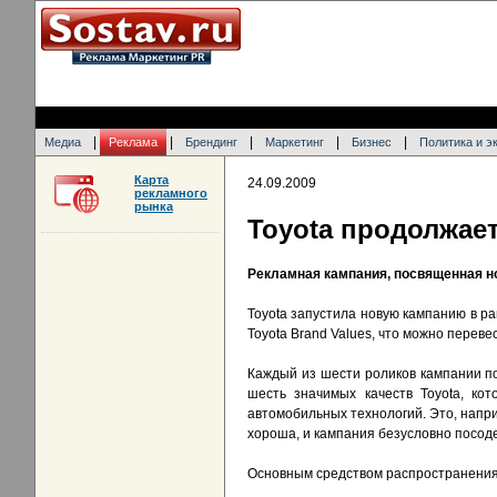
|
|
|
|
|
Медиа
Реклама
Брендинг
Маркетинг
Бизнес
Политика и э
Карта
24.09.2009
рекламного
рынка
Toyota продолжае
Рекламная кампания, посвященная 
Toyota запустила новую кампанию в ра
Toyota Brand Values, что можно перевес
Каждый из шести роликов кампании п
шесть значимых качеств Toyota, ко
автомобильных технологий. Это, напри
хороша, и кампания безусловно посод
Основным средством распространения