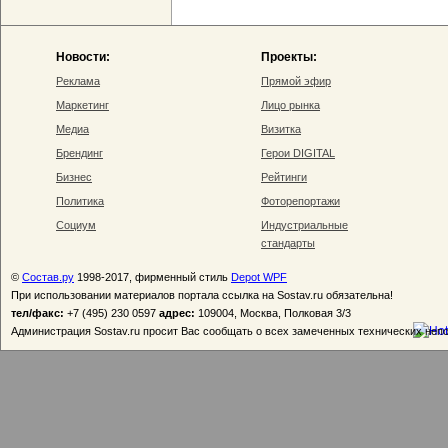
Новости:
Проекты:
Реклама
Прямой эфир
Маркетинг
Лицо рынка
Медиа
Визитка
Брендинг
Герои DIGITAL
Бизнес
Рейтинги
Политика
Фоторепортажи
Социум
Индустриальные
стандарты
©
Состав.ру
1998-2017, фирменный стиль
Depot WPF
При использовании материалов портала ссылка на Sostav.ru обязательна!
тел/факс:
+7 (495) 230 0597
адрес:
109004, Москва, Полковая 3/3
Администрация Sostav.ru просит Вас сообщать о всех замеченных технических неп