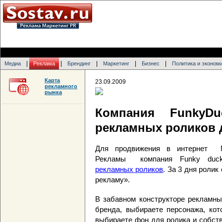
|
|
|
|
|
Медиа
Реклама
Брендинг
Маркетинг
Бизнес
Политика и эконом
Карта
23.09.2009
рекламного
рынка
Компания FunkyDu
рекламных роликов
Для продвижения в интернет М
Рекламы компания Funky duc
рекламных роликов
. За 3 дня роли
рекламу».
В забавном конструкторе рекламны
бренда, выбираете персонажа, кот
выбираете фон для ролика и собств