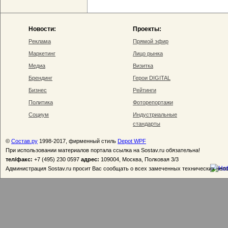
Новости:
Проекты:
Реклама
Прямой эфир
Маркетинг
Лицо рынка
Медиа
Визитка
Брендинг
Герои DIGITAL
Бизнес
Рейтинги
Политика
Фоторепортажи
Социум
Индустриальные
стандарты
©
Состав.ру
1998-2017, фирменный стиль
Depot WPF
При использовании материалов портала ссылка на Sostav.ru обязательна!
тел/факс:
+7 (495) 230 0597
адрес:
109004, Москва, Полковая 3/3
Администрация Sostav.ru просит Вас сообщать о всех замеченных технических неп