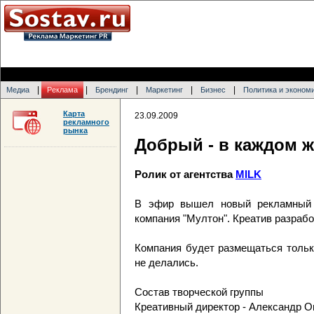
|
|
|
|
|
Медиа
Реклама
Брендинг
Маркетинг
Бизнес
Политика и эконом
Карта
23.09.2009
рекламного
рынка
Добрый - в каждом ж
Ролик от агентства
MILK
В эфир вышел новый рекламный р
компания "Мултон". Креатив разрабо
Компания будет размещаться тольк
не делались.
Состав творческой группы
Креативный директор - Александр О