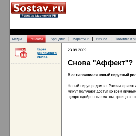
|
|
|
|
|
Медиа
Реклама
Брендинг
Маркетинг
Бизнес
Политика и э
Карта
23.09.2009
рекламного
рынка
Снова "Аффект"?
В сети появился новый вирусный рол
Новый вирус родом из России ориенти
минут получают доступ ко всем личным
щедро сдобренные матом, троица снэт