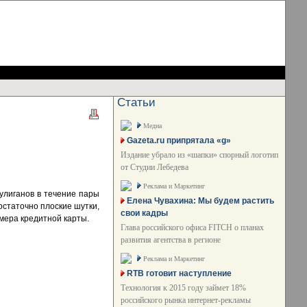
Статьи
Медиа
Gazeta.ru припрятала «g»
Издание убрало из «шапки» спорный логотип
от Студии Лебедева
Реклама и Маркетинг
улиганов в течение пары
Елена Чувахина: Мы будем растить
остаточно плоские шутки,
свои кадры
мера кредитной карты.
Глава российского офиса FITCH о планах
развития агентства в регионе
Реклама и Маркетинг
RTB готовит наступление
Технология к 2015 году займет 18%
российского рынка интернет-рекламы