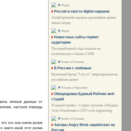
Медиа
Россия в хвосте digital-лидеров
ZenithOptimedia оценила крупнейшие рынки
новых медиа
Медиа
Новостные сайты теряют
аудиторию
Послевыборный спад сказался на
политических и бизнес-СМИ
Бизнес и Политика
В Россию с любовью
Культовый бренд "Love is" лицензировали на
российском рынке
Реклама и Маркетинг
Обнародован Единый Рейтинг веб-
студий
еречь личные данные от
В первой тройке - Студия Артемия Лебедева,
похоже, настала очередь
Actis Wunderman и ADV/web-engineering
Бизнес и Политика
 что это они сняли ролик
Авторы Angry Birds заработают на
то никто иной этот ролик
России