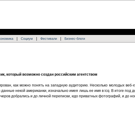
|
|
|
кономика
Социум
Фестивали
Бизнес-блоги
ик, который возможно создан российским агентством
рован, как можно понять на западную аудиторию. Несколько молодых веб-х
 данные некой американки, изначально имея лишь ее имя в icq. В итоге под д
черов добрались и до личной переписки, идо приватных фотографий, и до но