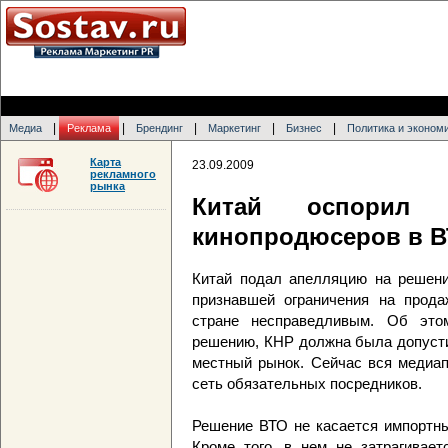
|
|
|
|
|
Медиа
Реклама
Брендинг
Маркетинг
Бизнес
Политика и эконом
Карта
23.09.2009
рекламного
рынка
Китай оспорил п
кинопродюсеров в 
Китай подал апелляцию на решение
признавшей ограничения на прода
стране несправедливым. Об это
решению, КНР должна была допусти
местный рынок. Сейчас вся медиап
сеть обязательных посредников.
Решение ВТО не касается импортны
Кроме того, в нем не затрагивает