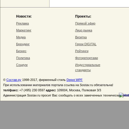
Новости:
Проекты:
Реклама
Прямой эфир
Маркетинг
Лицо рынка
Медиа
Визитка
Брендинг
Герои DIGITAL
Бизнес
Рейтинги
Политика
Фоторепортажи
Социум
Индустриальные
стандарты
©
Состав.ру
1998-2017, фирменный стиль
Depot WPF
При использовании материалов портала ссылка на Sostav.ru обязательна!
тел/факс:
+7 (495) 230 0597
адрес:
109004, Москва, Полковая 3/3
Администрация Sostav.ru просит Вас сообщать о всех замеченных технических неп