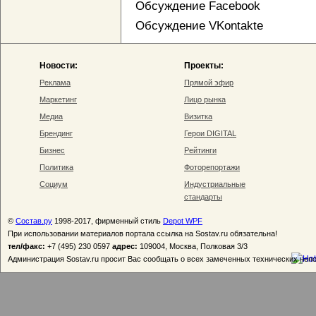
Обсуждение Facebook
Обсуждение VKontakte
Новости:
Проекты:
Реклама
Прямой эфир
Маркетинг
Лицо рынка
Медиа
Визитка
Брендинг
Герои DIGITAL
Бизнес
Рейтинги
Политика
Фоторепортажи
Социум
Индустриальные
стандарты
©
Состав.ру
1998-2017, фирменный стиль
Depot WPF
При использовании материалов портала ссылка на Sostav.ru обязательна!
тел/факс:
+7 (495) 230 0597
адрес:
109004, Москва, Полковая 3/3
Администрация Sostav.ru просит Вас сообщать о всех замеченных технических неп