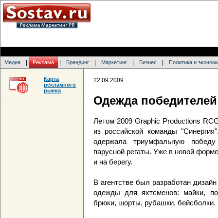
|
|
|
|
|
Медиа
Реклама
Брендинг
Маркетинг
Бизнес
Политика и эконом
Карта
22.09.2009
рекламного
рынка
Одежда победителей
Летом 2009 Graphic Productions R
из российской команды "Синергия"
одержала триумфальную победу
парусной регаты. Уже в новой форме
и на берегу.
В агентстве был разработан дизайн
одежды для яхтсменов: майки, пол
брюки, шорты, рубашки, бейсболки.