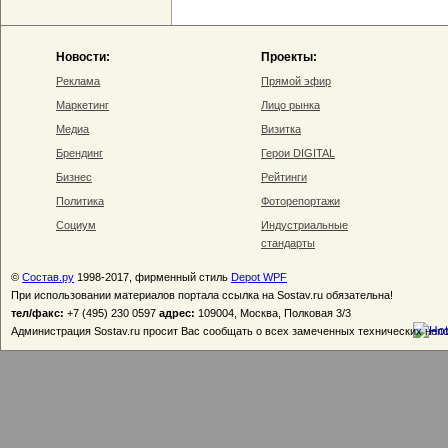
Новости:
Проекты:
Реклама
Прямой эфир
Маркетинг
Лицо рынка
Медиа
Визитка
Брендинг
Герои DIGITAL
Бизнес
Рейтинги
Политика
Фоторепортажи
Социум
Индустриальные
стандарты
©
Состав.ру
1998-2017, фирменный стиль
Depot WPF
При использовании материалов портала ссылка на Sostav.ru обязательна!
тел/факс:
+7 (495) 230 0597
адрес:
109004, Москва, Полковая 3/3
Администрация Sostav.ru просит Вас сообщать о всех замеченных технических неп