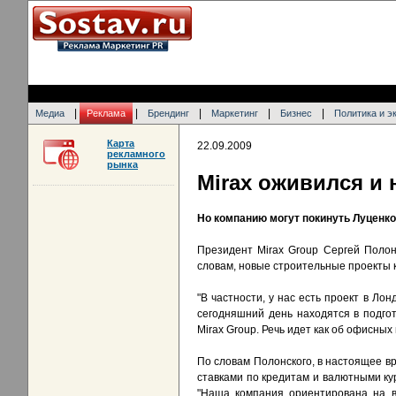
|
|
|
|
|
Медиа
Реклама
Брендинг
Маркетинг
Бизнес
Политика и э
Карта
22.09.2009
рекламного
рынка
Mirax оживился и 
Но компанию могут покинуть Луценко
Президент Mirax Group Сергей Полонс
словам, новые строительные проекты 
"В частности, у нас есть проект в Ло
сегодняшний день находятся в подго
Mirax Group. Речь идет как об офисных 
По словам Полонского, в настоящее вр
ставками по кредитам и валютными ку
"Наша компания ориентирована на в