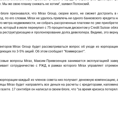
 Мы же свою планку снижать не хотим", заявил Полонский.
логе признавался, что Mirax Group, скорее всего, не сможет достроить в
од, по его словам, Mirax не удалось привлечь ни одного банковского кредита н
ого метра недвижимости, ни собрать рассроченные платежи по уже приобрет
к, который в июле перекупил с 75-процентным дисконтом у Credit Suisse обяз
на реструктуризацию и пролонгирование долга девелопера. Видимо, это вер
кторов Mirax Group будет рассматриваться вопрос об уходе из корпораци
деющих по 3-5% акций. Об этом сообщает "Коммерсант".
совые вопросы Mirax, Максим Привезенцев занимается эксплуатацией зав
ивает сотрудничество с РЖД, в рамках которого Mirax управляет отремо
 корпорации каждый из членов совета них получает денежную компенсацию, а
яцы Mirax будет направлять все деньги на расчеты с кредиторами, напомин
азете. 17 сентября он написал в своем блоге, что "за время кризиса потерял