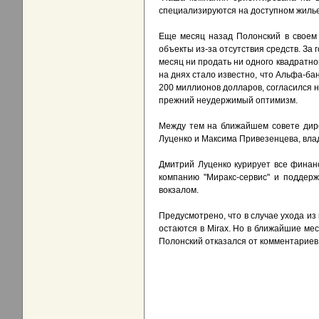
специализируются на доступном жилье.
Еще месяц назад Полонский в своем б
объекты из-за отсутствия средств. За г
месяц ни продать ни одного квадратн
на днях стало известно, что Альфа-бан
200 миллионов долларов, согласился 
прежний неудержимый оптимизм.
Между тем на ближайшем совете дире
Луценко и Максима Привезенцева, вла
Дмитрий Луценко курирует все финан
компанию "Миракс-сервис" и поддерж
вокзалом.
Предусмотрено, что в случае ухода из
остаются в Mirax. Но в ближайшие мес
Полонский отказался от комментариев г