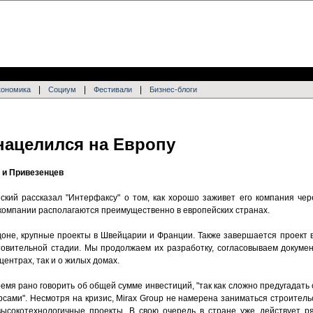
|
|
|
кономика
Социум
Фестивали
Бизнес-блоги
нацелился на Европу
 и Привезенцев
кий рассказал "Интерфаксу" о том, как хорошо заживет его компания чере
компании располагаются преимущественно в европейских странах.
ндоне, крупные проекты в Швейцарии и Франции. Также завершается проект 
товительной стадии. Мы продолжаем их разработку, согласовываем докуме
центрах, так и о жилых домах.
емя рано говорить об общей сумме инвестиций, "так как сложно предугадат
рсами". Несмотря на кризис, Mirax Group не намерена заниматься строител
ысокотехнологичные проекты. В свою очередь в стране уже действует ря