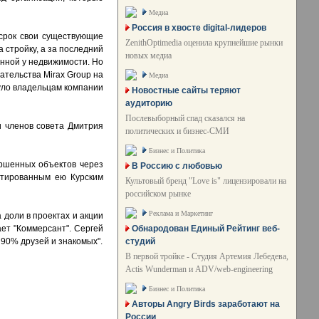
Медиа
Россия в хвосте digital-лидеров
 срок свои существующие
ZenithOptimedia оценила крупнейшие рынки
а стройку, а за последний
новых медиа
енной у недвижимости. Но
ательства Mirax Group на
Медиа
нуло владельцам компании
Новостные сайты теряют
аудиторию
Послевыборный спад сказался на
и членов совета Дмитрия
политических и бизнес-СМИ
Бизнес и Политика
ершенных объектов через
В Россию с любовью
нтированным ею Курским
Культовый бренд "Love is" лицензировали на
российском рынке
Реклама и Маркетинг
 доли в проектах и акции
Обнародован Единый Рейтинг веб-
ает "Коммерсант". Сергей
студий
 90% друзей и знакомых".
В первой тройке - Студия Артемия Лебедева,
Actis Wunderman и ADV/web-engineering
Бизнес и Политика
Авторы Angry Birds заработают на
России