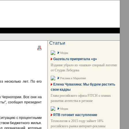
Статьи
Медиа
Gazeta.ru припрятала «g»
Издание убрало из «шапки» спорный логотип
от Студии Лебедева
Реклама и Маркетинг
з несколько лет. По его
Елена Чувахина: Мы будем растить
свои кадры
Глава российского офиса FITCH о планах
в Черногории. Все они на
развития агентства в регионе
нты", сообщил президент
Медиа
RTB готовит наступление
ь ситуацию с процентными
Технология к 2015 году займет 18%
ьством бюджетного жилья.
российского рынка интернет-рекламы
д организаций, которые