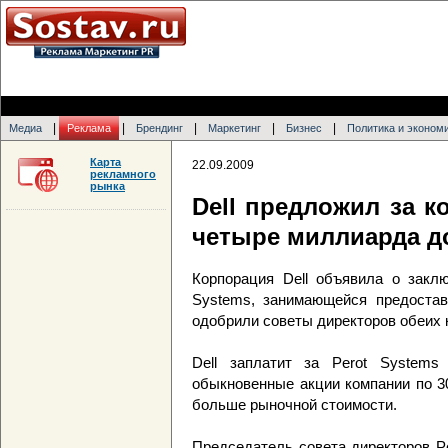
|
|
|
|
|
Медиа
Реклама
Брендинг
Маркетинг
Бизнес
Политика и эконом
Карта
22.09.2009
рекламного
рынка
Dell предложил за к
четыре миллиарда д
Корпорация Dell объявила о заклю
Systems, занимающейся предостав
одобрили советы директоров обеих 
Dell заплатит за Perot Systems
обыкновенные акции компании по 30
больше рыночной стоимости.
Председатель совета директоров Pe