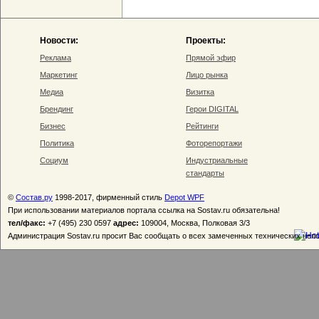
Новости:
Проекты:
Реклама
Прямой эфир
Маркетинг
Лицо рынка
Медиа
Визитка
Брендинг
Герои DIGITAL
Бизнес
Рейтинги
Политика
Фоторепортажи
Социум
Индустриальные
стандарты
©
Состав.ру
1998-2017, фирменный стиль
Depot WPF
При использовании материалов портала ссылка на Sostav.ru обязательна!
тел/факс:
+7 (495) 230 0597
адрес:
109004, Москва, Полковая 3/3
Администрация Sostav.ru просит Вас сообщать о всех замеченных технических неп