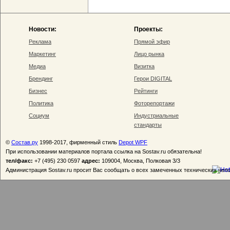
Новости:
Проекты:
Реклама
Прямой эфир
Маркетинг
Лицо рынка
Медиа
Визитка
Брендинг
Герои DIGITAL
Бизнес
Рейтинги
Политика
Фоторепортажи
Социум
Индустриальные
стандарты
©
Состав.ру
1998-2017, фирменный стиль
Depot WPF
При использовании материалов портала ссылка на Sostav.ru обязательна!
тел/факс:
+7 (495) 230 0597
адрес:
109004, Москва, Полковая 3/3
Администрация Sostav.ru просит Вас сообщать о всех замеченных технических неп