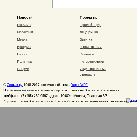
Новости:
Проекты:
Реклама
Прямой эфир
Маркетинг
Лицо рынка
Медиа
Визитка
Брендинг
Герои DIGITAL
Бизнес
Рейтинги
Политика
Фоторепортажи
Социум
Индустриальные
стандарты
©
Состав.ру
1998-2017, фирменный стиль
Depot WPF
При использовании материалов портала ссылка на Sostav.ru обязательна!
тел/факс:
+7 (495) 230 0597
адрес:
109004, Москва, Полковая 3/3
Администрация Sostav.ru просит Вас сообщать о всех замеченных технических неп