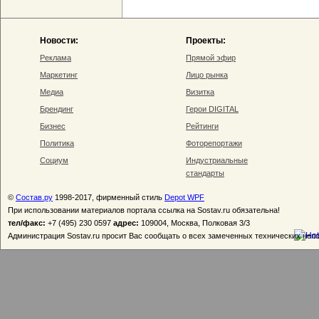
Новости:
Проекты:
Реклама
Прямой эфир
Маркетинг
Лицо рынка
Медиа
Визитка
Брендинг
Герои DIGITAL
Бизнес
Рейтинги
Политика
Фоторепортажи
Социум
Индустриальные
стандарты
©
Состав.ру
1998-2017, фирменный стиль
Depot WPF
При использовании материалов портала ссылка на Sostav.ru обязательна!
тел/факс:
+7 (495) 230 0597
адрес:
109004, Москва, Полковая 3/3
Администрация Sostav.ru просит Вас сообщать о всех замеченных технических неп