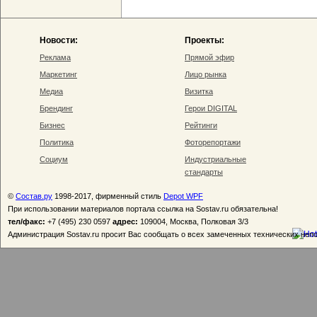
Новости:
Проекты:
Реклама
Прямой эфир
Маркетинг
Лицо рынка
Медиа
Визитка
Брендинг
Герои DIGITAL
Бизнес
Рейтинги
Политика
Фоторепортажи
Социум
Индустриальные
стандарты
©
Состав.ру
1998-2017, фирменный стиль
Depot WPF
При использовании материалов портала ссылка на Sostav.ru обязательна!
тел/факс:
+7 (495) 230 0597
адрес:
109004, Москва, Полковая 3/3
Администрация Sostav.ru просит Вас сообщать о всех замеченных технических неп