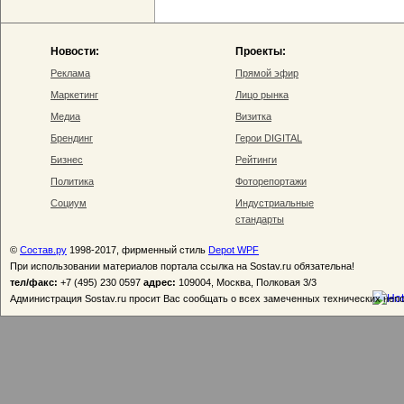
Новости:
Проекты:
Реклама
Прямой эфир
Маркетинг
Лицо рынка
Медиа
Визитка
Брендинг
Герои DIGITAL
Бизнес
Рейтинги
Политика
Фоторепортажи
Социум
Индустриальные
стандарты
©
Состав.ру
1998-2017, фирменный стиль
Depot WPF
При использовании материалов портала ссылка на Sostav.ru обязательна!
тел/факс:
+7 (495) 230 0597
адрес:
109004, Москва, Полковая 3/3
Администрация Sostav.ru просит Вас сообщать о всех замеченных технических неп