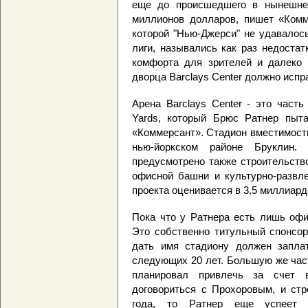
еще до происшедшего в нынешнее
миллионов долларов, пишет «Комме
которой "Нью-Джерси" не удавалос
лиги, назывались как раз недостат
комфорта для зрителей и далеко 
дворца Barclays Center должно испр
Арена Barclays Center - это часть
Yards, который Брюс Ратнер пыта
«Коммерсант». Стадион вместимост
нью-йоркском районе Бруклин.
предусмотрено также строительств
офисной башни и культурно-развл
проекта оценивается в 3,5 миллиард
Пока что у Ратнера есть лишь офи
Это собственно титульный спонсор
дать имя стадиону должен запла
следующих 20 лет. Большую же час
планировал привлечь за счет 
договориться с Прохоровым, и стр
года, то Ратнер еще успеет в