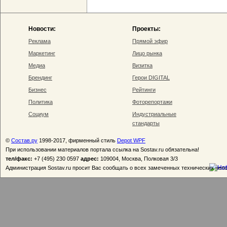
Новости:
Проекты:
Реклама
Прямой эфир
Маркетинг
Лицо рынка
Медиа
Визитка
Брендинг
Герои DIGITAL
Бизнес
Рейтинги
Политика
Фоторепортажи
Социум
Индустриальные
стандарты
©
Состав.ру
1998-2017, фирменный стиль
Depot WPF
При использовании материалов портала ссылка на Sostav.ru обязательна!
тел/факс:
+7 (495) 230 0597
адрес:
109004, Москва, Полковая 3/3
Администрация Sostav.ru просит Вас сообщать о всех замеченных технических неп