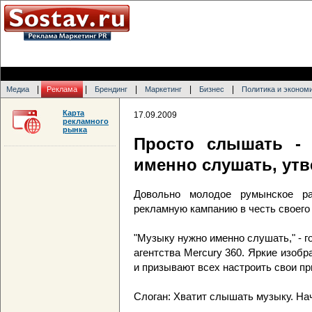
|
|
|
|
|
Медиа
Реклама
Брендинг
Маркетинг
Бизнес
Политика и эконом
Карта
17.09.2009
рекламного
рынка
Просто слышать - 
именно слушать, ут
Довольно молодое румынское р
рекламную кампанию в честь своего 
"Музыку нужно именно слушать," - г
агентства Mercury 360. Яркие изоб
и призывают всех настроить свои п
Слоган: Хватит слышать музыку. На