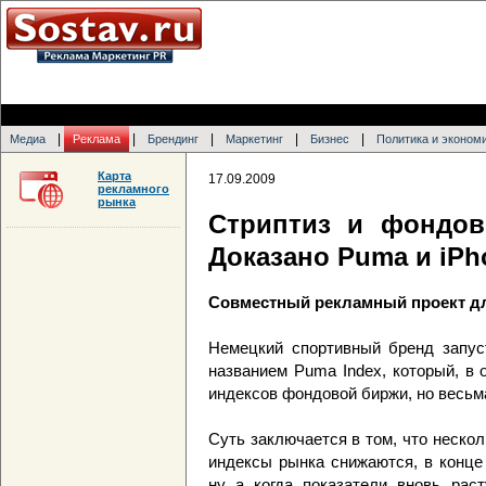
|
|
|
|
|
Медиа
Реклама
Брендинг
Маркетинг
Бизнес
Политика и эконом
Карта
17.09.2009
рекламного
рынка
Стриптиз и фондо
Доказано Puma и iPh
Совместный рекламный проект д
Немецкий спортивный бренд запус
названием Puma Index, который, в
индексов фондовой биржи, но весь
Суть заключается в том, что нескол
индексы рынка снижаются, в конце
ну а когда показатели вновь раст