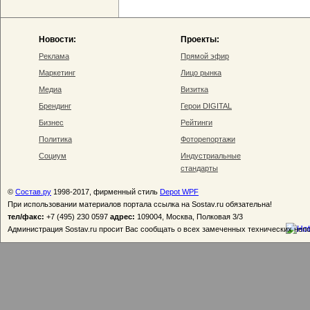
Новости:
Проекты:
Реклама
Прямой эфир
Маркетинг
Лицо рынка
Медиа
Визитка
Брендинг
Герои DIGITAL
Бизнес
Рейтинги
Политика
Фоторепортажи
Социум
Индустриальные
стандарты
©
Состав.ру
1998-2017, фирменный стиль
Depot WPF
При использовании материалов портала ссылка на Sostav.ru обязательна!
тел/факс:
+7 (495) 230 0597
адрес:
109004, Москва, Полковая 3/3
Администрация Sostav.ru просит Вас сообщать о всех замеченных технических неп