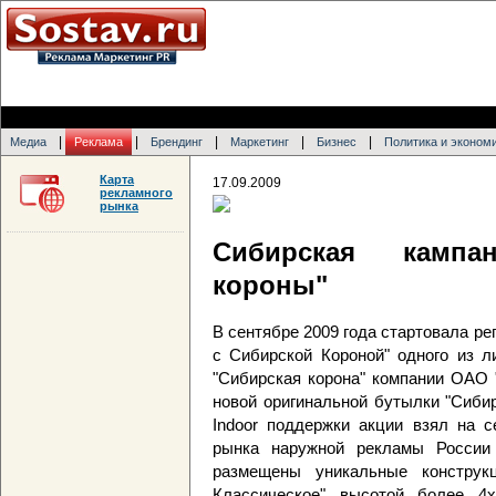
|
|
|
|
|
Медиа
Реклама
Брендинг
Маркетинг
Бизнес
Политика и эконом
Карта
17.09.2009
рекламного
рынка
Сибирская кампа
короны"
В сентябре 2009 года стартовала р
с Сибирской Короной" одного из л
"Сибирская корона" компании ОАО 
новой оригинальной бутылки "Сиби
Indoor поддержки акции взял на с
рынка наружной рекламы России
размещены уникальные конструк
Классическое" высотой более 4