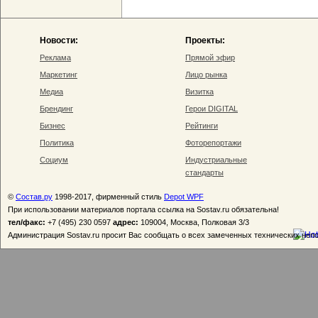
Новости:
Проекты:
Реклама
Прямой эфир
Маркетинг
Лицо рынка
Медиа
Визитка
Брендинг
Герои DIGITAL
Бизнес
Рейтинги
Политика
Фоторепортажи
Социум
Индустриальные
стандарты
©
Состав.ру
1998-2017, фирменный стиль
Depot WPF
При использовании материалов портала ссылка на Sostav.ru обязательна!
тел/факс:
+7 (495) 230 0597
адрес:
109004, Москва, Полковая 3/3
Администрация Sostav.ru просит Вас сообщать о всех замеченных технических неп