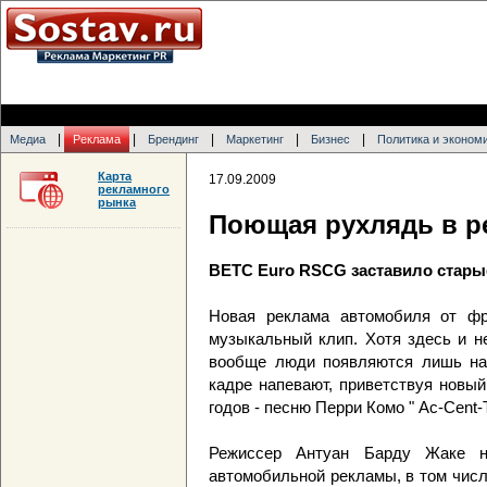
|
|
|
|
|
Медиа
Реклама
Брендинг
Маркетинг
Бизнес
Политика и эконом
Карта
17.09.2009
рекламного
рынка
Поющая рухлядь в ре
BETC Euro RSCG заставило стары
Новая реклама автомобиля от фр
музыкальный клип. Хотя здесь и н
вообще люди появляются лишь на 
кадре напевают, приветствуя новы
годов - песню Перри Комо " Ac-Cent-T
Режиссер Антуан Барду Жаке н
автомобильной рекламы, в том числ