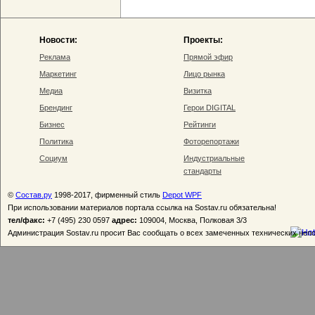
Новости:
Проекты:
Реклама
Прямой эфир
Маркетинг
Лицо рынка
Медиа
Визитка
Брендинг
Герои DIGITAL
Бизнес
Рейтинги
Политика
Фоторепортажи
Социум
Индустриальные
стандарты
©
Состав.ру
1998-2017, фирменный стиль
Depot WPF
При использовании материалов портала ссылка на Sostav.ru обязательна!
тел/факс:
+7 (495) 230 0597
адрес:
109004, Москва, Полковая 3/3
Администрация Sostav.ru просит Вас сообщать о всех замеченных технических неп