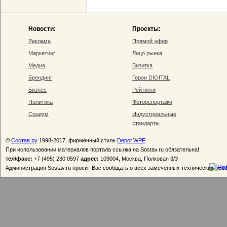
Новости:
Проекты:
Реклама
Прямой эфир
Маркетинг
Лицо рынка
Медиа
Визитка
Брендинг
Герои DIGITAL
Бизнес
Рейтинги
Политика
Фоторепортажи
Социум
Индустриальные
стандарты
©
Состав.ру
1998-2017, фирменный стиль
Depot WPF
При использовании материалов портала ссылка на Sostav.ru обязательна!
тел/факс:
+7 (495) 230 0597
адрес:
109004, Москва, Полковая 3/3
Администрация Sostav.ru просит Вас сообщать о всех замеченных технических неп