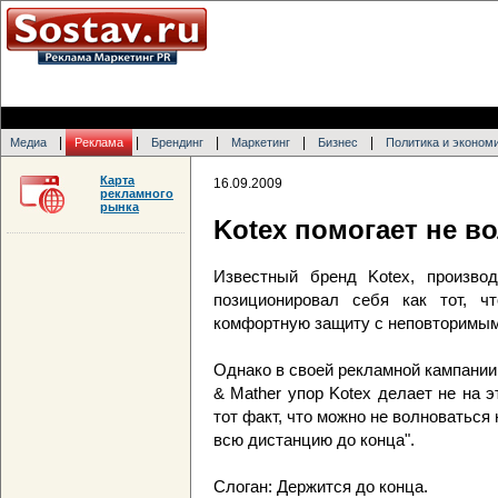
|
|
|
|
|
Медиа
Реклама
Брендинг
Маркетинг
Бизнес
Политика и эконом
Карта
16.09.2009
рекламного
рынка
Kotex помогает не в
Известный бренд Kotex, производ
позиционировал себя как тот, ч
комфортную защиту с неповторимым
Однако в своей рекламной кампании 
& Mather упор Kotex делает не на э
тот факт, что можно не волноваться 
всю дистанцию до конца".
Слоган: Держится до конца.