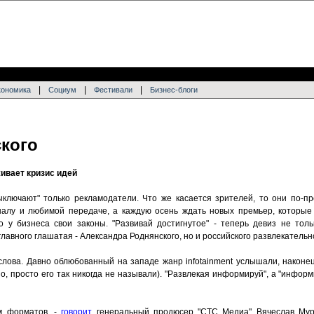
|
|
|
кономика
Социум
Фестивали
Бизнес-блоги
ского
ивает кризис идей
ыключают" только рекламодатели. Что же касается зрителей, то они по-п
алу и любимой передаче, а каждую осень ждать новых премьер, которые 
о у бизнеса свои законы. "Развивай достигнутое" - теперь девиз не тол
главного глашатая - Александра Роднянского, но и российского развлекатель
 слова. Давно облюбованный на западе жанр infotainment услышали, наконе
о, просто его так никогда не называли). "Развлекая информируй", а "информ
м форматов, -
говорит
генеральный продюсер "СТС Медиа" Вячеслав Муруг