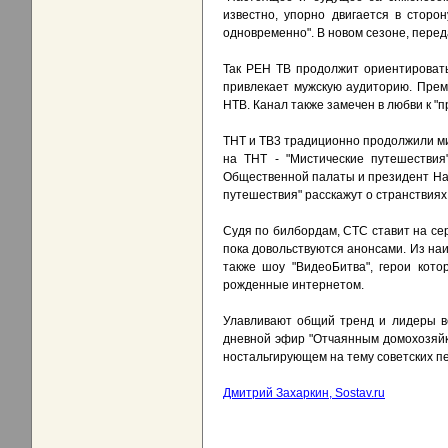
известно, упорно двигается в стор
одновременно". В новом сезоне, перед
Так РЕН ТВ продолжит ориентировать
привлекает мужскую аудиторию. Прем
НТВ. Канал также замечен в любви к "
ТНТ и ТВ3 традиционно продолжили мис
на ТНТ - "Мистические путешествия
Общественной палаты и президент На
путешествия" расскажут о странствия
Судя по билбордам, СТС ставит на сер
пока довольствуются анонсами. Из наи
также шоу "ВидеоБитва", герои кот
рожденные интернетом.
Улавливают общий тренд и лидеры вещ
дневной эфир "Отчаянным домохозяйк
ностальгирующем на тему советских пе
Дмитрий Захаркин, Sostav.ru