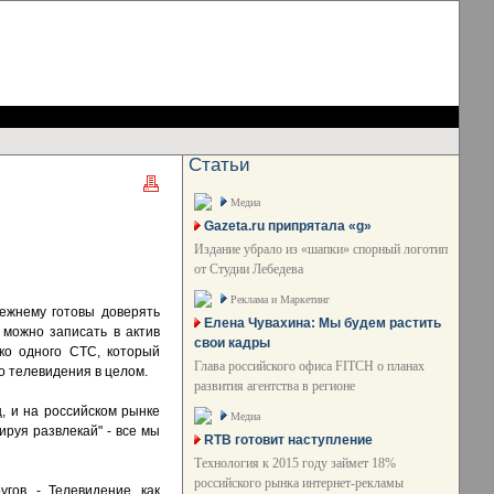
Статьи
Медиа
Gazeta.ru припрятала «g»
Издание убрало из «шапки» спорный логотип
от Студии Лебедева
Реклама и Маркетинг
режнему готовы доверять
Елена Чувахина: Мы будем растить
можно записать в актив
свои кадры
ько одного СТС, который
Глава российского офиса FITCH о планах
но телевидения в целом.
развития агентства в регионе
ц, и на российском рынке
Медиа
ируя развлекай" - все мы
RTB готовит наступление
Технология к 2015 году займет 18%
российского рынка интернет-рекламы
ов. - Телевидение, как