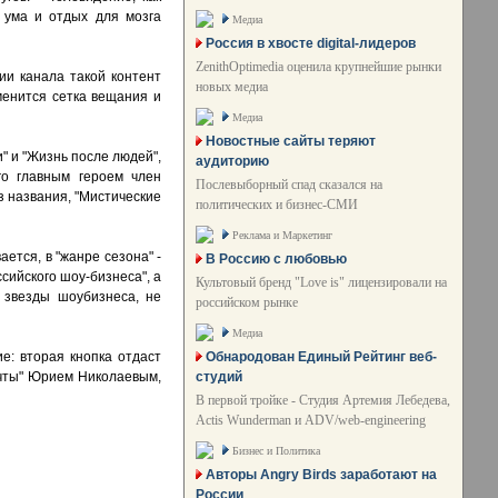
 ума и отдых для мозга
Медиа
Россия в хвосте digital-лидеров
ZenithOptimedia оценила крупнейшие рынки
и канала такой контент
новых медиа
менится сетка вещания и
Медиа
Новостные сайты теряют
" и "Жизнь после людей",
аудиторию
го главным героем член
Послевыборный спад сказался на
 названия, "Мистические
политических и бизнес-СМИ
Реклама и Маркетинг
ется, в "жанре сезона" -
В Россию с любовью
сийского шоу-бизнеса", а
Культовый бренд "Love is" лицензировали на
 звезды шоубизнеса, не
российском рынке
Медиа
Обнародован Единый Рейтинг веб-
е: вторая кнопка отдаст
студий
очты" Юрием Николаевым,
В первой тройке - Студия Артемия Лебедева,
Actis Wunderman и ADV/web-engineering
Бизнес и Политика
Авторы Angry Birds заработают на
России