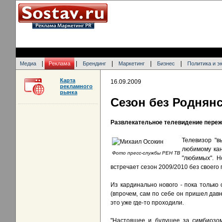
|
|
|
|
|
Медиа
Реклама
Брендинг
Маркетинг
Бизнес
Политика и э
Карта
16.09.2009
рекламного
рынка
Сезон без Роднян
Развлекательное телевидение переж
Телевизор "в
любимому кан
Фото пресс-службы РЕН ТВ
"любимых". Н
встречает сезон 2009/2010 без своего 
Из кардинально нового - пока только
(впрочем, сам по себе он пришел давн
это уже где-то проходили.
"Настоящее и будущее за симбиозо