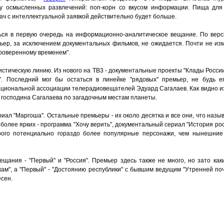
ону осмысленных развлечений: поп-корн со вкусом информации. Пища для
ач с интеллектуальной заявкой действительно будет больше.
ся в первую очередь на информационно-аналитическое вещание. По верси
ьер, за исключением документальных фильмов, не ожидается. Почти не из
проверенному временем".
тическую линию. Из нового на ТВ3 - документальные проекты "Клады России
". Последний мог бы остаться в линейке "рядовых" премьер, не будь е
циональной ассоциации телерадиовещателей Эдуард Сагалаев. Как видно из
х господина Сагалаева по загадочным местам планеты.
иал "Маргоша". Остальные премьеры - их около десятка и все они, что называ
более ярких - программа "Хочу верить", документальный сериал "История рос
орого потенциально гораздо более популярные персонажи, чем нынешние
ания - "Первый" и "Россия". Премьер здесь также не много, но зато каки
ам", а "Первый" - "Достоянию республики" с бывшим ведущим "Утренней п
сен.