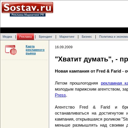
|
|
|
|
|
Медиа
Реклама
Брендинг
Маркетинг
Бизнес
Политика и эконом
Карта
16.09.2009
рекламного
рынка
"Хватит думать", - п
Новая кампания от Fred & Farid - 
Летом прошлогодняя
рекламная к
молодым парижским агентством, з
Press
.
Агентство Fred & Farid и бре
останавливаться на достигнутом 
кампания, открывшаяся роликом "Sto
меньше размышлять над своими де