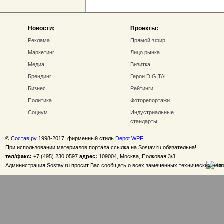
Новости:
Проекты:
Реклама
Прямой эфир
Маркетинг
Лицо рынка
Медиа
Визитка
Брендинг
Герои DIGITAL
Бизнес
Рейтинги
Политика
Фоторепортажи
Социум
Индустриальные
стандарты
©
Состав.ру
1998-2017, фирменный стиль
Depot WPF
При использовании материалов портала ссылка на Sostav.ru обязательна!
тел/факс:
+7 (495) 230 0597
адрес:
109004, Москва, Полковая 3/3
Администрация Sostav.ru просит Вас сообщать о всех замеченных технических неп