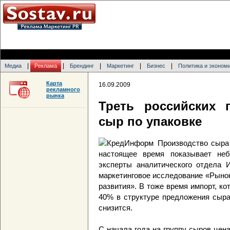
|
|
|
|
|
Медиа
Реклама
Брендинг
Маркетинг
Бизнес
Политика и эконом
Карта
16.09.2009
рекламного
рынка
Треть российских 
сыр по упаковке
Производство сыра 
настоящее время показывает не
эксперты аналитического отдела 
маркетинговое исследование «Рынок
развития». В тоже время импорт, ко
40% в структуре предложения сыра
снизится.
С начала года на группу сыров цен