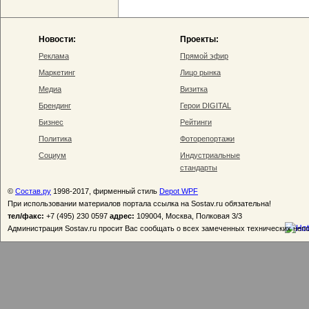
Новости:
Проекты:
Реклама
Прямой эфир
Маркетинг
Лицо рынка
Медиа
Визитка
Брендинг
Герои DIGITAL
Бизнес
Рейтинги
Политика
Фоторепортажи
Социум
Индустриальные
стандарты
©
Состав.ру
1998-2017, фирменный стиль
Depot WPF
При использовании материалов портала ссылка на Sostav.ru обязательна!
тел/факс:
+7 (495) 230 0597
адрес:
109004, Москва, Полковая 3/3
Администрация Sostav.ru просит Вас сообщать о всех замеченных технических неп