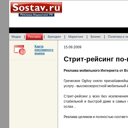
|
|
|
|
|
Медиа
Реклама
Брендинг
Маркетинг
Бизнес
Политика и э
Карта
15.09.2009
рекламного
рынка
Стрит-рейсинг по-
Реклама мобильного Интернета от Bol
Греческое Ogilvy сняло призабавней
услугу - высокоскоростной мобильный 
Стрит-рейсинг у всех без исключени
стабильной и быстрой даже в самых 
ослах…
Реклама целиком и полностью соответс