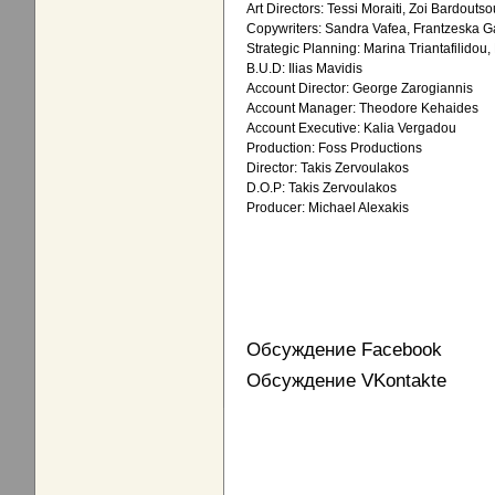
Art Directors: Tessi Moraiti, Zoi Bardoutso
Copywriters: Sandra Vafea, Frantzeska Ga
Strategic Planning: Marina Triantafilidou
B.U.D: Ilias Mavidis
Account Director: George Zarogiannis
Account Manager: Theodore Kehaides
Account Executive: Kalia Vergadou
Production: Foss Productions
Director: Takis Zervoulakos
D.O.P: Takis Zervoulakos
Producer: Michael Alexakis
Обсуждение Facebook
Обсуждение VKontakte