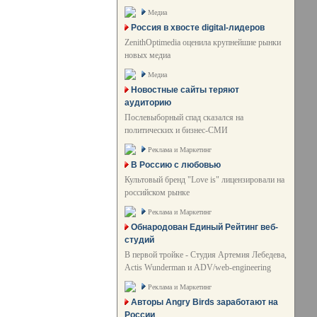
Медиа
Россия в хвосте digital-лидеров
ZenithOptimedia оценила крупнейшие рынки
новых медиа
Медиа
Новостные сайты теряют
аудиторию
Послевыборный спад сказался на
политических и бизнес-СМИ
Реклама и Маркетинг
В Россию с любовью
Культовый бренд "Love is" лицензировали на
российском рынке
Реклама и Маркетинг
Обнародован Единый Рейтинг веб-
студий
В первой тройке - Студия Артемия Лебедева,
Actis Wunderman и ADV/web-engineering
Реклама и Маркетинг
Авторы Angry Birds заработают на
России