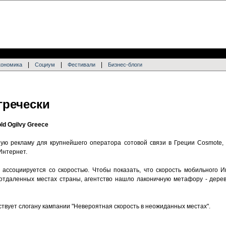
|
|
|
кономика
Социум
Фестивали
Бизнес-блоги
гречески
d Ogilvy Greece
шую рекламу для крупнейшего оператора сотовой связи в Греции Cosmote,
Интернет.
я ассоциируется со скоростью. Чтобы показать, что скорость мобильного 
отдаленных местах страны, агентство нашло лаконичную метафору - дерев
твует слогану кампании "Невероятная скорость в неожиданных местах".