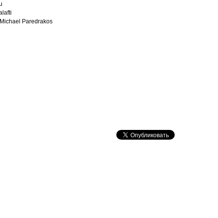
u
lafti
, Michael Paredrakos