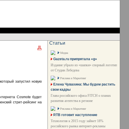
Статьи
Медиа
Gazeta.ru припрятала «g»
Издание убрало из «шапки» спорный логотип
от Студии Лебедева
Реклама и Маркетинг
 который запустил новую
Елена Чувахина: Мы будем растить
свои кадры
Глава российского офиса FITCH о планах
Интернета Cosmote будет
развития агентства в регионе
енский стрит-рейсинг на
Реклама и Маркетинг
RTB готовит наступление
Технология к 2015 году займет 18%
российского рынка интернет-рекламы