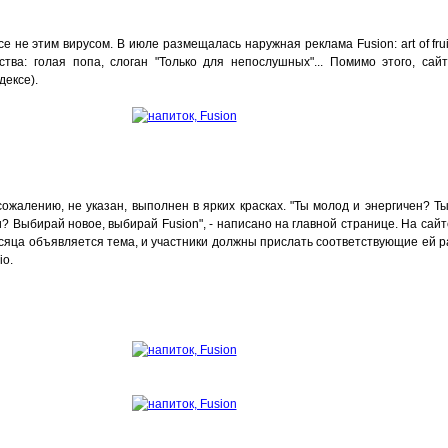
е не этим вирусом. В июле размещалась наружная реклама Fusion: art of frui
ства: голая попа, слоган "Только для непослушных"... Помимо этого, са
дексе).
 сожалению, не указан, выполнен в ярких красках. "Ты молод и энергичен? Ты
 Выбирай новое, выбирай Fusion", - написано на главной странице. На сай
месяца объявляется тема, и участники должны прислать соответствующие ей р
io.