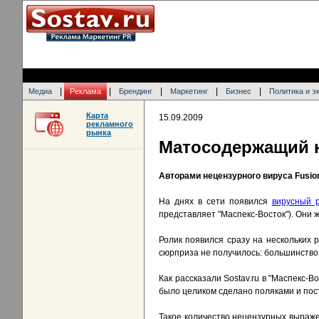
|
|
|
|
|
Медиа
Реклама
Брендинг
Маркетинг
Бизнес
Политика и э
Карта
15.09.2009
рекламного
рынка
Матосодержащий 
Авторами нецензурного вируса Fusio
На днях в сети появился
вирусный р
представляет "Маспекс-Восток"). Они ж
Ролик появился сразу на нескольких ра
сюрприза не получилось: большинство
Как рассказали Sostav.ru в "Маспекс-
было целиком сделано поляками и пос
Такое количество нецензурных выраже