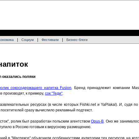
|
|
|
кономика
Социум
Фестивали
Бизнес-блоги
напиток
n оказались поляки
олик сокосодержащего напитка Fusion
. Бренд принадлежит компании Mas
е производят, к примеру,
сок "Теди"
.
звлекательных ресурсах (в числе которых Fishki.net и YaPlakal). И, судя по
 посетителей сразу вычислило рекламный подтекст.
Восток", ролик был разработан польским агентством
Opus-B
. Оно же занималос
тупило в Россию готовым к вирусному размещению.
ний в "Маспексе" объяснили особенностями аудитории тех ресурсов, на кот