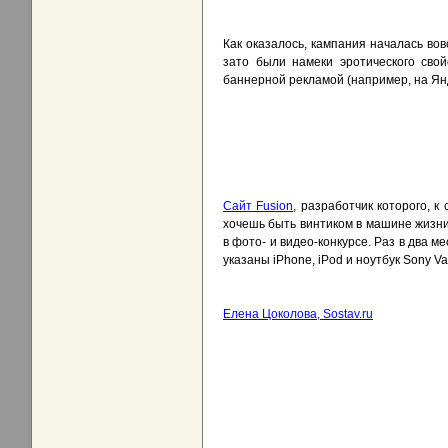
Как оказалось, кампания началась вовс
зато были намеки эротического свой
баннерной рекламой (например, на Ян
Сайт Fusion
, разработчик которого, к
хочешь быть винтиком в машине жизни?
в фото- и видео-конкурсе. Раз в два 
указаны iPhone, iPod и ноутбук Sony Va
Елена Цоколова, Sostav.ru