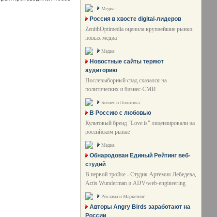
Медиа
Россия в хвосте digital-лидеров
ZenithOptimedia оценила крупнейшие рынки
новых медиа
Медиа
Новостные сайты теряют
аудиторию
Послевыборный спад сказался на
политических и бизнес-СМИ
Бизнес и Политика
В Россию с любовью
Культовый бренд "Love is" лицензировали на
российском рынке
Медиа
Обнародован Единый Рейтинг веб-
студий
В первой тройке - Студия Артемия Лебедева,
Actis Wunderman и ADV/web-engineering
Реклама и Маркетинг
Авторы Angry Birds заработают на
России