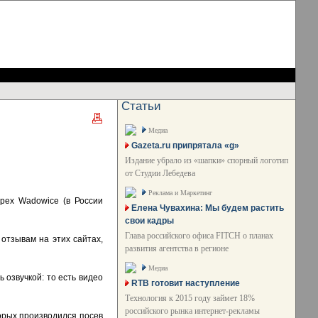
Статьи
Медиа
Gazeta.ru припрятала «g»
Издание убрало из «шапки» спорный логотип
от Студии Лебедева
Реклама и Маркетинг
pex Wadowice (в России
Елена Чувахина: Мы будем растить
свои кадры
Глава российского офиса FITCH о планах
 отзывам на этих сайтах,
развития агентства в регионе
Медиа
ь озвучкой: то есть видео
RTB готовит наступление
Технология к 2015 году займет 18%
российского рынка интернет-рекламы
орых производился посев