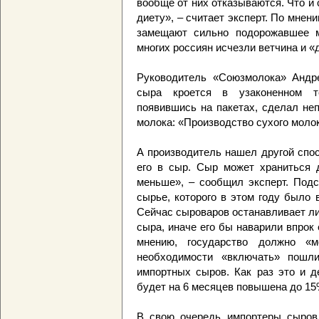
вообще от них отказываются. Что и
диету», – считает эксперт. По мне
замещают сильно подорожавшее м
многих россиян исчезли ветчина и «
Руководитель «Союзмолока» Андре
сыра кроется в узаконенном т
появившись на пакетах, сделал не
молока: «Производство сухого молок
А производитель нашел другой спо
его в сыр. Сыр может храниться 
меньше», – сообщил эксперт. Подс
сырье, которого в этом году было
Сейчас сыроваров останавливает ли
сыра, иначе его бы наварили впрок 
мнению, государство должно «м
необходимости «включать» пошл
импортных сыров. Как раз это и д
будет на 6 месяцев повышена до 15
В свою очередь импортеры сыров