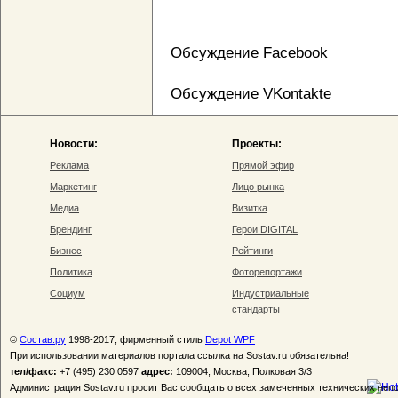
Обсуждение Facebook
Обсуждение VKontakte
Новости:
Проекты:
Реклама
Прямой эфир
Маркетинг
Лицо рынка
Медиа
Визитка
Брендинг
Герои DIGITAL
Бизнес
Рейтинги
Политика
Фоторепортажи
Социум
Индустриальные
стандарты
©
Состав.ру
1998-2017, фирменный стиль
Depot WPF
При использовании материалов портала ссылка на Sostav.ru обязательна!
тел/факс:
+7 (495) 230 0597
адрес:
109004, Москва, Полковая 3/3
Администрация Sostav.ru просит Вас сообщать о всех замеченных технических неп