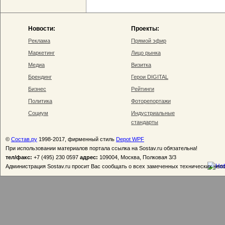
Новости:
Проекты:
Реклама
Прямой эфир
Маркетинг
Лицо рынка
Медиа
Визитка
Брендинг
Герои DIGITAL
Бизнес
Рейтинги
Политика
Фоторепортажи
Социум
Индустриальные
стандарты
©
Состав.ру
1998-2017, фирменный стиль
Depot WPF
При использовании материалов портала ссылка на Sostav.ru обязательна!
тел/факс:
+7 (495) 230 0597
адрес:
109004, Москва, Полковая 3/3
Администрация Sostav.ru просит Вас сообщать о всех замеченных технических неп