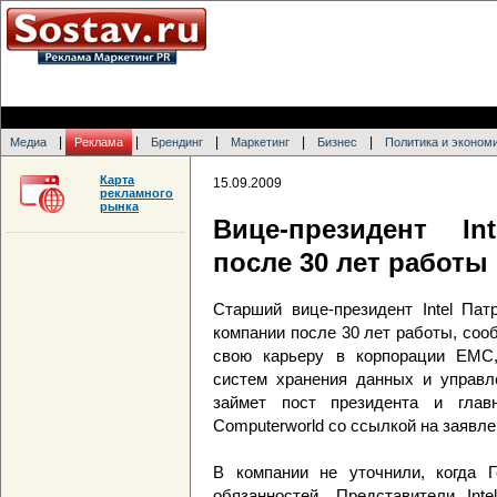
|
|
|
|
|
Медиа
Реклама
Брендинг
Маркетинг
Бизнес
Политика и эконом
Карта
15.09.2009
рекламного
рынка
Вице-президент I
после 30 лет работы
Старший вице-президент Intel Патр
компании после 30 лет работы, сооб
свою карьеру в корпорации EMC,
систем хранения данных и управл
займет пост президента и главн
Computerworld со ссылкой на заявл
В компании не уточнили, когда Г
обязанностей. Представители Int