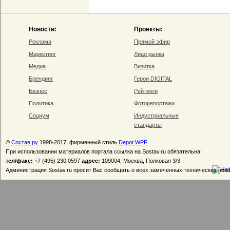
Новости:
Проекты:
Реклама
Прямой эфир
Маркетинг
Лицо рынка
Медиа
Визитка
Брендинг
Герои DIGITAL
Бизнес
Рейтинги
Политика
Фоторепортажи
Социум
Индустриальные
стандарты
©
Состав.ру
1998-2017, фирменный стиль
Depot WPF
При использовании материалов портала ссылка на Sostav.ru обязательна!
тел/факс:
+7 (495) 230 0597
адрес:
109004, Москва, Полковая 3/3
Администрация Sostav.ru просит Вас сообщать о всех замеченных технических неп