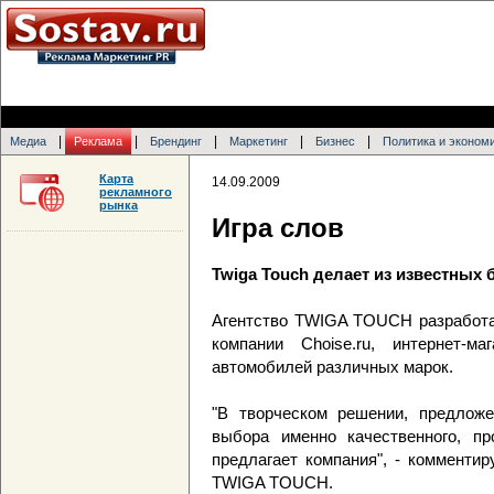
|
|
|
|
|
Медиа
Реклама
Брендинг
Маркетинг
Бизнес
Политика и эконом
Карта
14.09.2009
рекламного
рынка
Игра слов
Twiga Touch делает из известных 
Агентство TWIGA TOUCH разработа
компании Choise.ru, интернет-м
автомобилей различных марок.
"В творческом решении, предложе
выбора именно качественного, пр
предлагает компания", - комменти
TWIGA TOUCH.