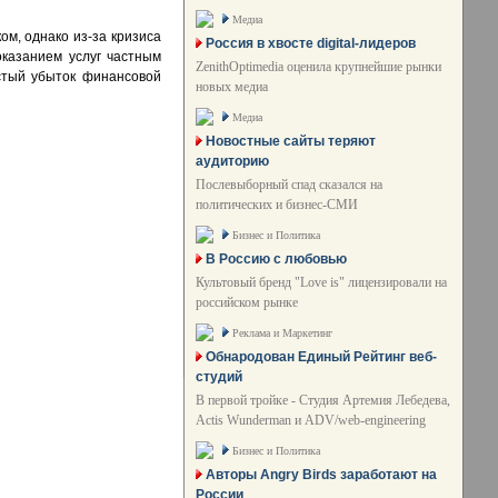
Медиа
ом, однако из-за кризиса
Россия в хвосте digital-лидеров
оказанием услуг частным
ZenithOptimedia оценила крупнейшие рынки
стый убыток финансовой
новых медиа
Медиа
Новостные сайты теряют
аудиторию
Послевыборный спад сказался на
политических и бизнес-СМИ
Бизнес и Политика
В Россию с любовью
Культовый бренд "Love is" лицензировали на
российском рынке
Реклама и Маркетинг
Обнародован Единый Рейтинг веб-
студий
В первой тройке - Студия Артемия Лебедева,
Actis Wunderman и ADV/web-engineering
Бизнес и Политика
Авторы Angry Birds заработают на
России