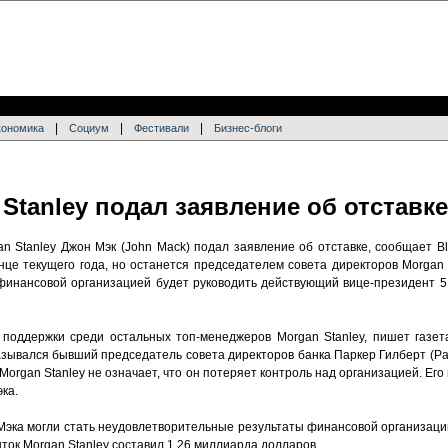
|
|
|
кономика
Социум
Фестивали
Бизнес-блоги
Stanley подал заявление об отставке
n Stanley Джон Мэк (John Mack) подал заявление об отставке, сообщает Bl
онце текущего года, но останется председателем совета директоров Morgan
а финансовой организацией будет руководить действующий вице-президент 
поддержки среди остальных топ-менеджеров Morgan Stanley, пишет газет
азывался бывший председатель совета директоров банка Паркер Гилберт (Parke
Morgan Stanley не означает, что он потеряет контроль над организацией. Его
ка.
Мэка могли стать неудовлетворительные результаты финансовой организации
ыток Morgan Stanley составил 1,26 миллиарда долларов.