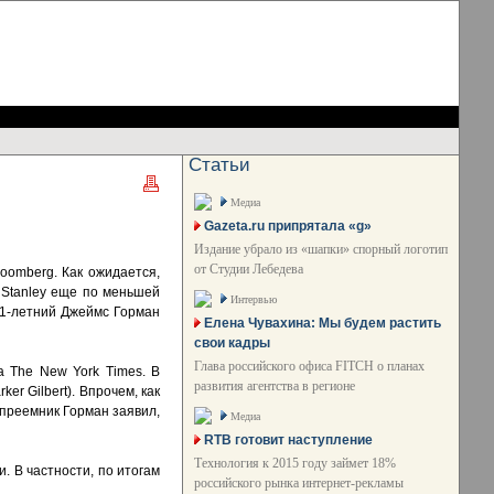
Статьи
Медиа
Gazeta.ru припрятала «g»
Издание убрало из «шапки» спорный логотип
от Студии Лебедева
oomberg. Как ожидается,
 Stanley еще по меньшей
Интервью
51-летний Джеймс Горман
Елена Чувахина: Мы будем растить
свои кадры
Глава российского офиса FITCH о планах
а The New York Times. В
развития агентства в регионе
r Gilbert). Впрочем, как
 преемник Горман заявил,
Медиа
RTB готовит наступление
Технология к 2015 году займет 18%
. В частности, по итогам
российского рынка интернет-рекламы