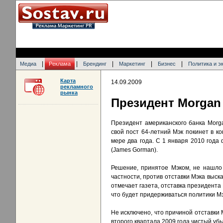
|
|
|
|
|
Медиа
Реклама
Брендинг
Маркетинг
Бизнес
Политика и э
Карта
14.09.2009
рекламного
рынка
Президент Morgan 
Президент американского банка Morga
свой пост 64-летний Мэк покинет в к
мере два года. С 1 января 2010 год
(James Gorman).
Решение, принятое Мэком, не нашло 
частности, против отставки Мэка выск
отмечает газета, отставка президента 
что будет придерживаться политики Мэ
Не исключено, что причиной отставки 
второго квартала 2009 года чистый уб