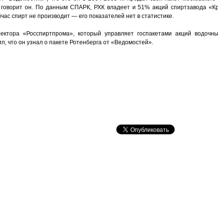
 говорит он. По данным СПАРК, РХК владеет и 51% акций спиртзавода «Кр
час спирт не производит — его показателей нет в статистике.
ректора «Росспиртпрома», который управляет госпакетами акций водочны
л, что он узнал о пакете Ротенберга от «Ведомостей».