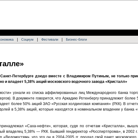
|
|
|
кономика
Социум
Фестивали
Бизнес-блоги
талле»
 Санкт-Петербурге дзюдо вместе с Владимиром Путиным, не только при
но и владеет 5,38% акций московского водочного завода «Кристалл»
ости» узнали из списка аффилированных лиц Международного банка торго
ергов). В документе говорится, что Аркадию Ротенбергу принадлежит более
ладеет более 50% акций ЗАО «Русская холдинговая компания» (РХК). В отче
долей в 5,38% акций, которые находятся в номинальном владении у банка 
. принадлежал «Саха-нефти», которая, судя по отчетам «Кристалла», вышл
овый владелец 5,38% — РХК. Бывший гендиректор «Росспиртпрома», в 2002 г
л «Ведомостям», что это он в 2004-2005 гг. продал свой пакет московског