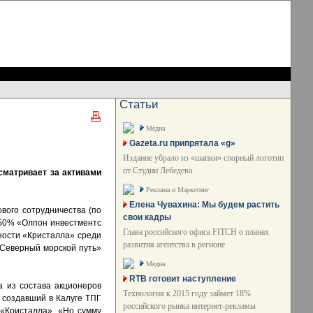
Статьи
Медиа
Gazeta.ru припрятала «g»
Издание убрало из «шапки» спорный логотип
от Студии Лебедева
сматривает за активами
Реклама и Маркетинг
Елена Чувахина: Мы будем растить
вого сотрудничества (по
свои кадры
 50% «Олпон инвестментс
Глава российского офиса FITCH о планах
тности «Кристалла» среди
развития агентства в регионе
«Северный морской путь»
Медиа
RTB готовит наступление
а из состава акционеров
Технология к 2015 году займет 18%
. создавший в Калуге ТПГ
российского рынка интернет-рекламы
о «Кристалла». «Но сумму