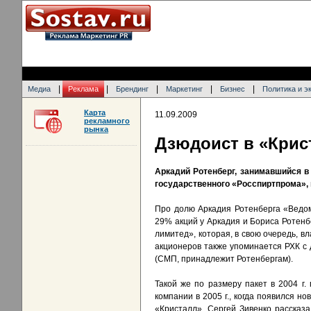
|
|
|
|
|
Медиа
Реклама
Брендинг
Маркетинг
Бизнес
Политика и э
Карта
11.09.2009
рекламного
рынка
Дзюдоист в «Крис
Аркадий Ротенберг, занимавшийся в
государственного «Росспиртпрома», 
Про долю Аркадия Ротенберга «Ведом
29% акций у Аркадия и Бориса Ротенб
лимитед», которая, в свою очередь, в
акционеров также упоминается РХК с 
(СМП, принадлежит Ротенбергам).
Такой же по размеру пакет в 2004 г
компании в 2005 г., когда появился н
«Кристалл», Сергей Зивенко рассказа