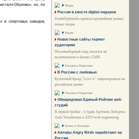
исталл-Обухово», но, по
Медиа
Россия в хвосте digital-лидеров
ZenithOptimedia оценила крупнейшие рынки
х и спиртовых заводов,
новых медиа
Медиа
Новостные сайты теряют
аудиторию
Послевыборный спад сказался на
политических и бизнес-СМИ
Реклама и Маркетинг
В Россию с любовью
Культовый бренд "Love is" лицензировали на
российском рынке
Реклама и Маркетинг
Обнародован Единый Рейтинг веб-
студий
В первой тройке - Студия Артемия Лебедева,
Actis Wunderman и ADV/web-engineering
Бизнес и Политика
Авторы Angry Birds заработают на
России