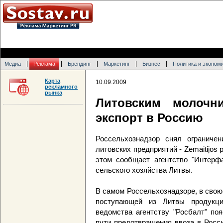
|
|
|
|
|
Медиа
Реклама
Брендинг
Маркетинг
Бизнес
Политика и эконом
Карта
10.09.2009
рекламного
рынка
Литовским молочн
экспорт в Россию
Россельхознадзор снял ограниче
литовских предприятий - Zemaitijos p
этом сообщает агентство "Интерф
сельского хозяйства Литвы.
В самом Россельхознадзоре, в свою 
поступающей из Литвы продукци
ведомства агентству "Росбалт" по
пути предотвращения ввоза в Росс