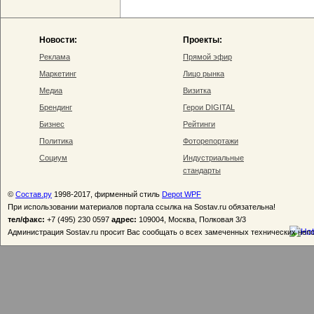
Новости:
Проекты:
Реклама
Прямой эфир
Маркетинг
Лицо рынка
Медиа
Визитка
Брендинг
Герои DIGITAL
Бизнес
Рейтинги
Политика
Фоторепортажи
Социум
Индустриальные
стандарты
©
Состав.ру
1998-2017, фирменный стиль
Depot WPF
При использовании материалов портала ссылка на Sostav.ru обязательна!
тел/факс:
+7 (495) 230 0597
адрес:
109004, Москва, Полковая 3/3
Администрация Sostav.ru просит Вас сообщать о всех замеченных технических неп