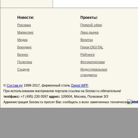
Новости:
Проекты:
Реклама
Прямой эфир
Маркетинг
Лицо рынка
Медиа
Визитка
Брендинг
Герои DIGITAL
Бизнес
Рейтинги
Политика
Фоторепортажи
Социум
Индустриальные
стандарты
©
Состав.ру
1998-2017, фирменный стиль
Depot WPF
При использовании материалов портала ссылка на Sostav.ru обязательна!
тел/факс:
+7 (495) 230 0597
адрес:
109004, Москва, Полковая 3/3
Администрация Sostav.ru просит Вас сообщать о всех замеченных технических неп